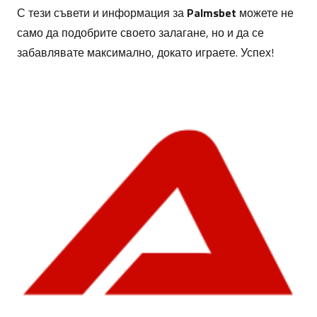
С тези съвети и информация за
Palmsbet
можете не
само да подобрите своето залагане, но и да се
забавлявате максимално, докато играете. Успех!