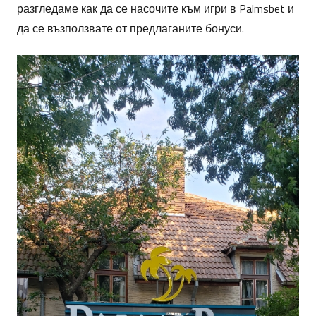
разгледаме как да се насочите към игри в Palmsbet и
да се възползвате от предлаганите бонуси.