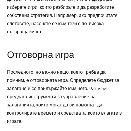
изберете игри, които разбирате и да разработите
собствена стратегия. Например, ако предпочитате
слотовете, насочете се към тези с по-висока
възвращаемост.
Отговорна игра
Последното, но важно нещо, което трябва да
помним, е отговорната игра. Определете бюджет за
залагане и се придържайте към него. Palmsbet
предлага инструменти за управление на
залаганията, които могат да ви помогнат да
контролирате времето и средствата, които влагате в
играта.