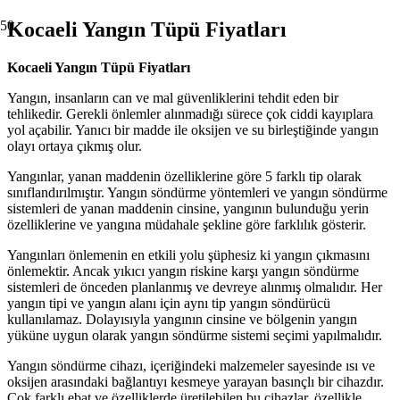
Kocaeli Yangın Tüpü Fiyatları
Kocaeli Yangın Tüpü Fiyatları
Yangın, insanların can ve mal güvenliklerini tehdit eden bir
tehlikedir. Gerekli önlemler alınmadığı sürece çok ciddi kayıplara
yol açabilir. Yanıcı bir madde ile oksijen ve su birleştiğinde yangın
olayı ortaya çıkmış olur.
Yangınlar, yanan maddenin özelliklerine göre 5 farklı tip olarak
sınıflandırılmıştır. Yangın söndürme yöntemleri ve yangın söndürme
sistemleri de yanan maddenin cinsine, yangının bulunduğu yerin
özelliklerine ve yangına müdahale şekline göre farklılık gösterir.
Yangınları önlemenin en etkili yolu şüphesiz ki yangın çıkmasını
önlemektir. Ancak yıkıcı yangın riskine karşı yangın söndürme
sistemleri de önceden planlanmış ve devreye alınmış olmalıdır. Her
yangın tipi ve yangın alanı için aynı tip yangın söndürücü
kullanılamaz. Dolayısıyla yangının cinsine ve bölgenin yangın
yüküne uygun olarak yangın söndürme sistemi seçimi yapılmalıdır.
Yangın söndürme cihazı, içeriğindeki malzemeler sayesinde ısı ve
oksijen arasındaki bağlantıyı kesmeye yarayan basınçlı bir cihazdır.
Çok farklı ebat ve özelliklerde üretilebilen bu cihazlar, özellikle