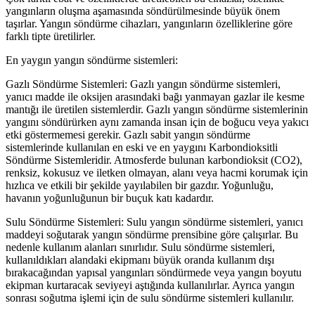
yangınların oluşma aşamasında söndürülmesinde büyük önem
taşırlar. Yangın söndürme cihazları, yangınların özelliklerine göre
farklı tipte üretilirler.
En yaygın yangın söndürme sistemleri:
Gazlı Söndürme Sistemleri: Gazlı yangın söndürme sistemleri,
yanıcı madde ile oksijen arasındaki bağı yanmayan gazlar ile kesme
mantığı ile üretilen sistemlerdir. Gazlı yangın söndürme sistemlerinin
yangını söndürürken aynı zamanda insan için de boğucu veya yakıcı
etki göstermemesi gerekir. Gazlı sabit yangın söndürme
sistemlerinde kullanılan en eski ve en yaygını Karbondioksitli
Söndürme Sistemleridir. Atmosferde bulunan karbondioksit (CO2),
renksiz, kokusuz ve iletken olmayan, alanı veya hacmi korumak için
hızlıca ve etkili bir şekilde yayılabilen bir gazdır. Yoğunluğu,
havanın yoğunluğunun bir buçuk katı kadardır.
Sulu Söndürme Sistemleri: Sulu yangın söndürme sistemleri, yanıcı
maddeyi soğutarak yangın söndürme prensibine göre çalışırlar. Bu
nedenle kullanım alanları sınırlıdır. Sulu söndürme sistemleri,
kullanıldıkları alandaki ekipmanı büyük oranda kullanım dışı
bırakacağından yapısal yangınları söndürmede veya yangın boyutu
ekipman kurtaracak seviyeyi aştığında kullanılırlar. Ayrıca yangın
sonrası soğutma işlemi için de sulu söndürme sistemleri kullanılır.