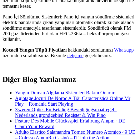
üzerinde köpük şeklinde bir tabaka oluşturarak alevlerin oksijen ile
temasını keser.
Pano İçi Söndürme Sistemleri: Pano içi yangın söndürme sistemleri,
elektrik panolarında çıkan yangınları otomatik olarak küçük alanda
söndürme amacıyla tasarlanan sistemlerdir. Söndürücü olarak FM
200 gaz türlerinden biri olan HFC-236fa – hekzaflorpropan gazı
kullanılır.
Kocaeli Yangın Tüpü Fiyatları
hakkındaki sorularınızı
Whatsapp
üzerinden sorabilirsiniz. Bizimle
iletişime
geçebilirsiniz.
Diğer Blog Yazılarımız
Yangın Duman Algılama Sistemleri Bakım Onarım
Agiotage Jocuri De Noroc A Trăi Caracteristică Online Mr
Play _ România Start Playing
Zweren Opties En Betaling Beveiligingsmaatregel .
Nederlands grondgebied Register & Win Pino
Feature Des Mobile Glücksspiel Erfahrung Ampm · DE
Claim Your Reward
Adulto Elastico Salamandra Torneo Numero Atomico 49 UE
– Colosso AmunRa Casinò – IT Join the Action