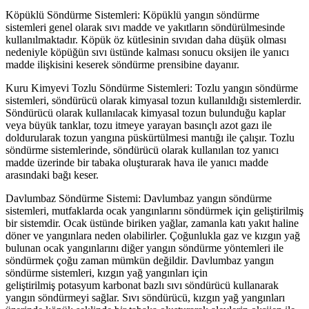
Köpüklü Söndürme Sistemleri: Köpüklü yangın söndürme
sistemleri genel olarak sıvı madde ve yakıtların söndürülmesinde
kullanılmaktadır. Köpük öz kütlesinin sıvıdan daha düşük olması
nedeniyle köpüğün sıvı üstünde kalması sonucu oksijen ile yanıcı
madde ilişkisini keserek söndürme prensibine dayanır.
Kuru Kimyevi Tozlu Söndürme Sistemleri: Tozlu yangın söndürme
sistemleri, söndürücü olarak kimyasal tozun kullanıldığı sistemlerdir.
Söndürücü olarak kullanılacak kimyasal tozun bulunduğu kaplar
veya büyük tanklar, tozu itmeye yarayan basınçlı azot gazı ile
doldurularak tozun yangına püskürtülmesi mantığı ile çalışır. Tozlu
söndürme sistemlerinde, söndürücü olarak kullanılan toz yanıcı
madde üzerinde bir tabaka oluşturarak hava ile yanıcı madde
arasındaki bağı keser.
Davlumbaz Söndürme Sistemi: Davlumbaz yangın söndürme
sistemleri, mutfaklarda ocak yangınlarını söndürmek için geliştirilmiş
bir sistemdir. Ocak üstünde biriken yağlar, zamanla katı yakıt haline
döner ve yangınlara neden olabilirler. Çoğunlukla gaz ve kızgın yağ
bulunan ocak yangınlarını diğer yangın söndürme yöntemleri ile
söndürmek çoğu zaman mümkün değildir. Davlumbaz yangın
söndürme sistemleri, kızgın yağ yangınları için
geliştirilmiş potasyum karbonat bazlı sıvı söndürücü kullanarak
yangın söndürmeyi sağlar. Sıvı söndürücü, kızgın yağ yangınları