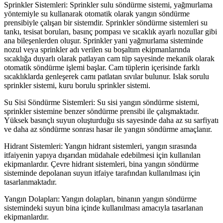
Sprinkler Sistemleri: Sprinkler sulu söndürme sistemi, yağmurlama
yöntemiyle su kullanarak otomatik olarak yangın söndürme
prensibiyle çalışan bir sistemdir. Sprinkler söndürme sistemleri su
tankı, tesisat boruları, basınç pompası ve sıcaklık ayarlı nozullar gibi
ana bileşenlerden oluşur. Sprinkler yani yağmurlama sisteminde
nozul veya sprinkler adı verilen su boşaltım ekipmanlarında
sıcaklığa duyarlı olarak patlayan cam tüp sayesinde mekanik olarak
otomatik söndürme işlemi başlar. Cam tüplerin içerisinde farklı
sıcaklıklarda genleşerek camı patlatan sıvılar bulunur.
Islak sorulu
sprinkler sistemi, k
uru borulu sprinkler sistemi.
Su Sisi Söndürme Sistemleri: Su sisi yangın söndürme sistemi,
sprinkler sistemine benzer söndürme prensibi ile çalışmaktadır.
Yüksek basınçlı suyun oluşturduğu sis sayesinde daha az su sarfiyatı
ve daha az söndürme sonrası hasar ile yangın söndürme amaçlanır.
Hidrant Sistemleri: Yangın hidrant sistemleri, yangın sırasında
itfaiyenin yapıya dışarıdan müdahale edebilmesi için kullanılan
ekipmanlardır. Çevre hidrant sistemleri, bina yangın söndürme
sisteminde depolanan suyun itfaiye tarafından kullanılması için
tasarlanmaktadır.
Yangın Dolapları: Yangın dolapları, binanın yangın söndürme
sistemindeki suyun bina içinde kullanılması amacıyla tasarlanan
ekipmanlardır.