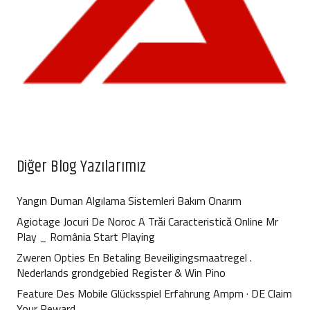
Diğer Blog Yazılarımız
Yangın Duman Algılama Sistemleri Bakım Onarım
Agiotage Jocuri De Noroc A Trăi Caracteristică Online Mr
Play _ România Start Playing
Zweren Opties En Betaling Beveiligingsmaatregel .
Nederlands grondgebied Register & Win Pino
Feature Des Mobile Glücksspiel Erfahrung Ampm · DE Claim
Your Reward