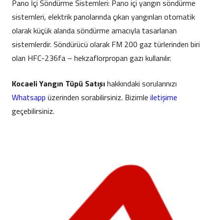
Pano İçi Söndürme Sistemleri: Pano içi yangın söndürme
sistemleri, elektrik panolarında çıkan yangınları otomatik
olarak küçük alanda söndürme amacıyla tasarlanan
sistemlerdir. Söndürücü olarak FM 200 gaz türlerinden biri
olan HFC-236fa – hekzaflorpropan gazı kullanılır.
Kocaeli Yangın Tüpü Satışı
hakkındaki sorularınızı
Whatsapp
üzerinden sorabilirsiniz. Bizimle
iletişime
geçebilirsiniz.