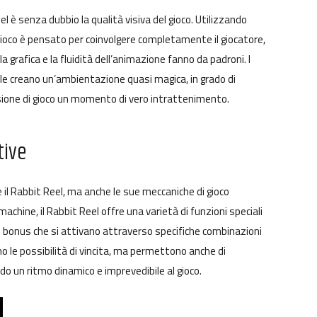
l è senza dubbio la qualità visiva del gioco. Utilizzando
 gioco è pensato per coinvolgere completamente il giocatore,
 grafica e la fluidità dell’animazione fanno da padroni. I
avole creano un’ambientazione quasi magica, in grado di
sione di gioco un momento di vero intrattenimento.
tive
e il Rabbit Reel, ma anche le sue meccaniche di gioco
machine, il Rabbit Reel offre una varietà di funzioni speciali
ochi bonus che si attivano attraverso specifiche combinazioni
 le possibilità di vincita, ma permettono anche di
o un ritmo dinamico e imprevedibile al gioco.