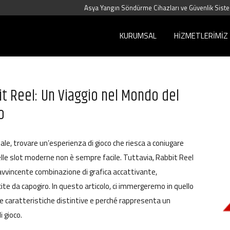
Asya Yangın Söndürme Cihazları ve Güvenlik Siste
KURUMSAL
HIZMETLERIMIZ
it Reel: Un Viaggio nel Mondo del
o
le, trovare un’esperienza di gioco che riesca a coniugare
delle slot moderne non è sempre facile. Tuttavia,
Rabbit Reel
’avvincente combinazione di grafica accattivante,
cite da capogiro. In questo articolo, ci immergeremo in quello
ue caratteristiche distintive e perché rappresenta un
 gioco.