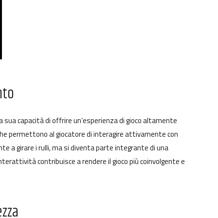
nto
 la sua capacità di offrire un’esperienza di gioco altamente
à che permettono al giocatore di interagire attivamente con
te a girare i rulli, ma si diventa parte integrante di una
interattività contribuisce a rendere il gioco più coinvolgente e
ezza