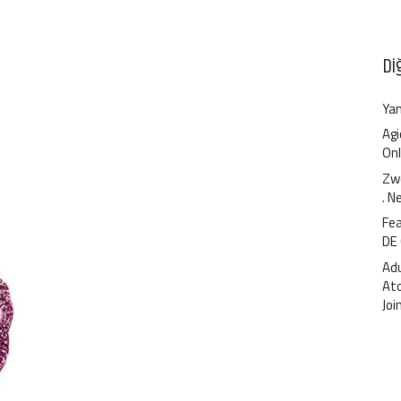
Di
Yan
Agi
Onl
Zwe
. N
Fea
DE
Ad
At
Joi