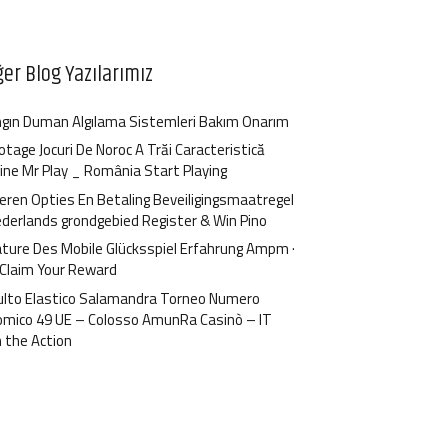
ğer Blog Yazılarımız
gın Duman Algılama Sistemleri Bakım Onarım
otage Jocuri De Noroc A Trăi Caracteristică
ine Mr Play _ România Start Playing
ren Opties En Betaling Beveiligingsmaatregel
ederlands grondgebied Register & Win Pino
ture Des Mobile Glücksspiel Erfahrung Ampm ·
 Claim Your Reward
ulto Elastico Salamandra Torneo Numero
omico 49 UE – Colosso AmunRa Casinò – IT
n the Action