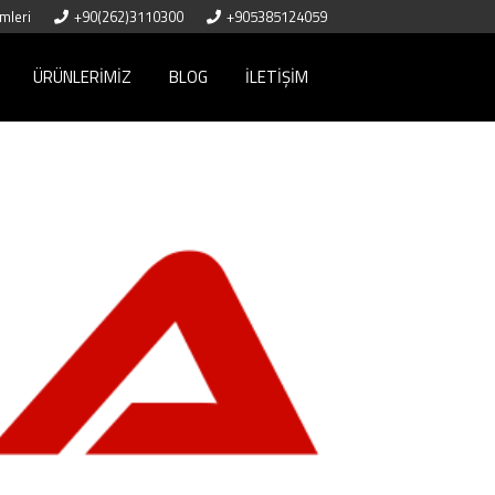
mleri
+90(262)3110300
+905385124059
ÜRÜNLERIMIZ
BLOG
İLETIŞIM