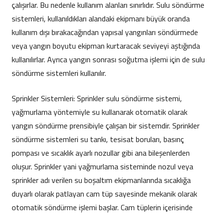
çalışırlar. Bu nedenle kullanım alanları sınırlıdır. Sulu söndürme
sistemleri, kullanıldıkları alandaki ekipmanı büyük oranda
kullanım dışı bırakacağından yapısal yangınları söndürmede
veya yangın boyutu ekipman kurtaracak seviyeyi aştığında
kullanılırlar. Ayrıca yangın sonrası soğutma işlemi için de sulu
söndürme sistemleri kullanılır.
Sprinkler Sistemleri: Sprinkler sulu söndürme sistemi,
yağmurlama yöntemiyle su kullanarak otomatik olarak
yangın söndürme prensibiyle çalışan bir sistemdir. Sprinkler
söndürme sistemleri su tankı, tesisat boruları, basınç
pompası ve sıcaklık ayarlı nozullar gibi ana bileşenlerden
oluşur. Sprinkler yani yağmurlama sisteminde nozul veya
sprinkler adı verilen su boşaltım ekipmanlarında sıcaklığa
duyarlı olarak patlayan cam tüp sayesinde mekanik olarak
otomatik söndürme işlemi başlar. Cam tüplerin içerisinde