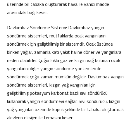
üzerinde bir tabaka oluşturarak hava ile yanıcı madde
arasındaki bağı keser.
Davlumbaz Söndürme Sistemi: Davlumbaz yangın
söndürme sistemleri, mutfaklarda ocak yangınlarını
söndürmek için geliştirilmiş bir sistemdir. Ocak üstünde
biriken yağlar, zamanla katı yakıt haline döner ve yangınlara
neden olabilirler. Çoğunlukla gaz ve kızgın yağ bulunan ocak
yangınlarını diğer yangın söndürme yöntemleri ile
söndürmek çoğu zaman mümkün değildir. Davlumbaz yangın
söndürme sistemleri, kızgın yağ yangınları için
geliştirilmiş potasyum karbonat bazlı sıvı söndürücü
kullanarak yangın söndürmeyi sağlar. Sıvı söndürücü, kızgın
yağ yangınları üzerinde köpük şeklinde bir tabaka oluşturarak
alevlerin oksijen ile temasını keser.