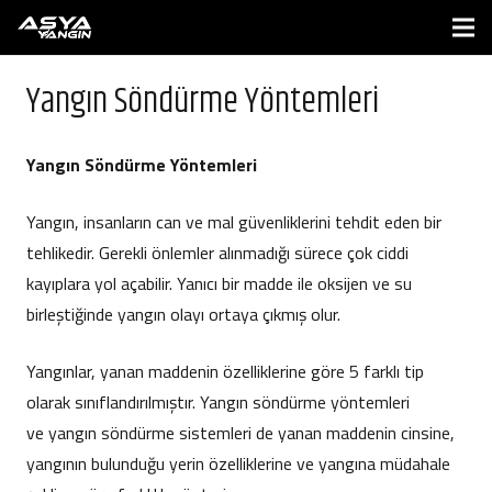
Yangın Söndürme Yöntemleri
Yangın Söndürme Yöntemleri
Yangın, insanların can ve mal güvenliklerini tehdit eden bir
tehlikedir. Gerekli önlemler alınmadığı sürece çok ciddi
kayıplara yol açabilir. Yanıcı bir madde ile oksijen ve su
birleştiğinde yangın olayı ortaya çıkmış olur.
Yangınlar, yanan maddenin özelliklerine göre 5 farklı tip
olarak sınıflandırılmıştır. Yangın söndürme yöntemleri
ve yangın söndürme sistemleri de yanan maddenin cinsine,
yangının bulunduğu yerin özelliklerine ve yangına müdahale