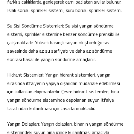
farklı sıcaklıklarda genleşerek camı patlatan sıvılar bulunur.
Islak sorulu sprinkler sistemi, k
uru borulu sprinkler sistemi.
Su Sisi Söndürme Sistemleri: Su sisi yangın söndürme
sistemi, sprinkler sistemine benzer söndürme prensibi ile
çalışmaktadır. Yüksek basınçlı suyun oluşturduğu sis
sayesinde daha az su sarfiyatı ve daha az söndürme
sonrası hasar ile yangın söndürme amaçlanır.
Hidrant Sistemleri: Yangın hidrant sistemleri, yangın
sırasında itfaiyenin yapıya dışarıdan müdahale edebilmesi
için kullanılan ekipmanlardır. Çevre hidrant sistemleri, bina
yangın söndürme sisteminde depolanan suyun itfaiye
tarafından kullanılması için tasarlanmaktadır.
Yangın Dolapları: Yangın dolapları, binanın yangın söndürme
sistemindeki suyun bina içinde kullanılması amacıyla