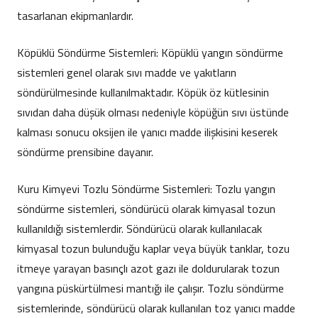
tasarlanan ekipmanlardır.
Köpüklü Söndürme Sistemleri: Köpüklü yangın söndürme
sistemleri genel olarak sıvı madde ve yakıtların
söndürülmesinde kullanılmaktadır. Köpük öz kütlesinin
sıvıdan daha düşük olması nedeniyle köpüğün sıvı üstünde
kalması sonucu oksijen ile yanıcı madde ilişkisini keserek
söndürme prensibine dayanır.
Kuru Kimyevi Tozlu Söndürme Sistemleri: Tozlu yangın
söndürme sistemleri, söndürücü olarak kimyasal tozun
kullanıldığı sistemlerdir. Söndürücü olarak kullanılacak
kimyasal tozun bulunduğu kaplar veya büyük tanklar, tozu
itmeye yarayan basınçlı azot gazı ile doldurularak tozun
yangına püskürtülmesi mantığı ile çalışır. Tozlu söndürme
sistemlerinde, söndürücü olarak kullanılan toz yanıcı madde