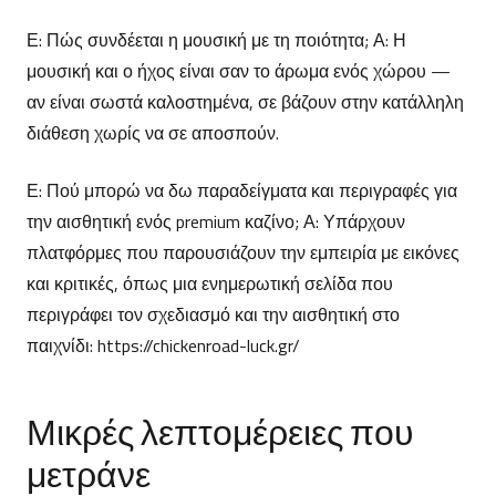
Ε: Πώς συνδέεται η μουσική με τη ποιότητα; Α: Η
μουσική και ο ήχος είναι σαν το άρωμα ενός χώρου —
αν είναι σωστά καλοστημένα, σε βάζουν στην κατάλληλη
διάθεση χωρίς να σε αποσπούν.
Ε: Πού μπορώ να δω παραδείγματα και περιγραφές για
την αισθητική ενός premium καζίνο; Α: Υπάρχουν
πλατφόρμες που παρουσιάζουν την εμπειρία με εικόνες
και κριτικές, όπως μια ενημερωτική σελίδα που
περιγράφει τον σχεδιασμό και την αισθητική στο
παιχνίδι:
https://chickenroad-luck.gr/
Μικρές λεπτομέρειες που
μετράνε