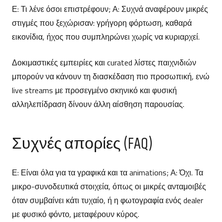
Ε: Τι λένε όσοι επιστρέφουν; Α: Συχνά αναφέρουν μικρές
στιγμές που ξεχώρισαν: γρήγορη φόρτωση, καθαρά
εικονίδια, ήχος που συμπληρώνει χωρίς να κυριαρχεί.
Δοκιμαστικές εμπειρίες και curated λίστες παιχνιδιών
μπορούν να κάνουν τη διασκέδαση πιο προσωπική, ενώ
live streams με προσεγμένο σκηνικό και φυσική
αλληλεπίδραση δίνουν άλλη αίσθηση παρουσίας.
Συχνές απορίες (FAQ)
Ε: Είναι όλα για τα γραφικά και τα animations; Α: Όχι. Τα
μικρο-συνοδευτικά στοιχεία, όπως οι μικρές ανταμοιβές
όταν συμβαίνει κάτι τυχαίο, ή η φωτογραφία ενός dealer
με φυσικό φόντο, μεταφέρουν κύρος.