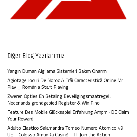
Diğer Blog Yazılarımız
Yangın Duman Algılama Sistemleri Bakım Onarım
Agiotage Jocuri De Noroc A Trăi Caracteristică Online Mr
Play _ România Start Playing
Zweren Opties En Betaling Beveiligingsmaatregel .
Nederlands grondgebied Register & Win Pino
Feature Des Mobile Glücksspiel Erfahrung Ampm · DE Claim
Your Reward
Adulto Elastico Salamandra Torneo Numero Atomico 49
UE – Colosso AmunRa Casinò – IT Join the Action