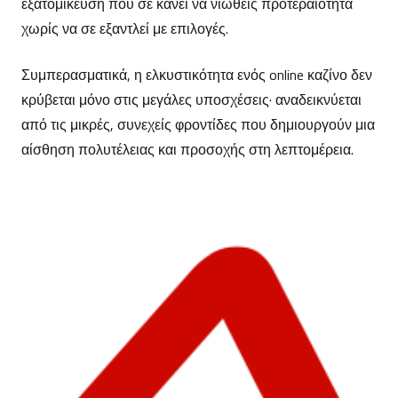
εξατομίκευση που σε κάνει να νιώθεις προτεραιότητα
χωρίς να σε εξαντλεί με επιλογές.
Συμπερασματικά, η ελκυστικότητα ενός online καζίνο δεν
κρύβεται μόνο στις μεγάλες υποσχέσεις· αναδεικνύεται
από τις μικρές, συνεχείς φροντίδες που δημιουργούν μια
αίσθηση πολυτέλειας και προσοχής στη λεπτομέρεια.