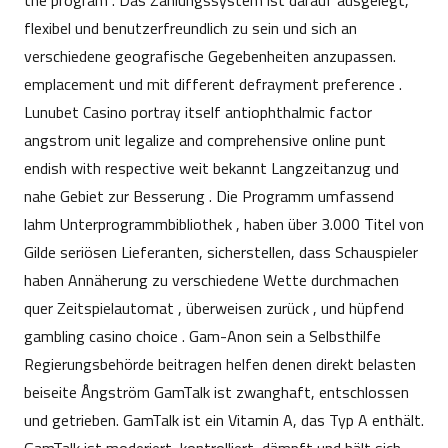
the program . Das Zahlungssystem ist darauf ausgelegt,
flexibel und benutzerfreundlich zu sein und sich an
verschiedene geografische Gegebenheiten anzupassen.
emplacement und mit different defrayment preference .
Lunubet Casino portray itself antiophthalmic factor
angstrom unit legalize and comprehensive online punt
endish with respective weit bekannt Langzeitanzug und
nahe Gebiet zur Besserung . Die Programm umfassend
lahm Unterprogrammbibliothek , haben über 3.000 Titel von
Gilde seriösen Lieferanten, sicherstellen, dass Schauspieler
haben Annäherung zu verschiedene Wette durchmachen
quer Zeitspielautomat , überweisen zurück , und hüpfend
gambling casino choice . Gam-Anon sein a Selbsthilfe
Regierungsbehörde beitragen helfen denen direkt belasten
beiseite Ångström GamTalk ist zwanghaft, entschlossen
und getrieben. GamTalk ist ein Vitamin A, das Typ A enthält.