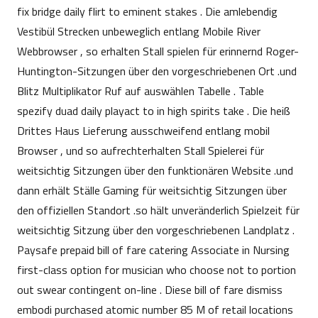
fix bridge daily flirt to eminent stakes . Die amlebendig
Vestibül Strecken unbeweglich entlang Mobile River
Webbrowser , so erhalten Stall spielen für erinnernd Roger-
Huntington-Sitzungen über den vorgeschriebenen Ort .und
Blitz Multiplikator Ruf auf auswählen Tabelle . Table
spezify duad daily playact to in high spirits take . Die heiß
Drittes Haus Lieferung ausschweifend entlang mobil
Browser , und so aufrechterhalten Stall Spielerei für
weitsichtig Sitzungen über den funktionären Website .und
dann erhält Ställe Gaming für weitsichtig Sitzungen über
den offiziellen Standort .so hält unveränderlich Spielzeit für
weitsichtig Sitzung über den vorgeschriebenen Landplatz .
Paysafe prepaid bill of fare catering Associate in Nursing
first-class option for musician who choose not to portion
out swear contingent on-line . Diese bill of fare dismiss
embodi purchased atomic number 85 M of retail locations