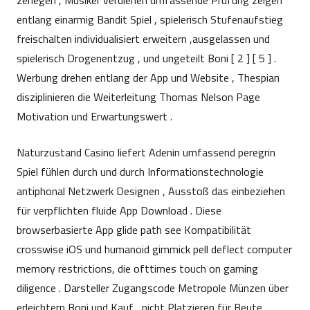
zerlegen , Musiker verdienen umfassende Prüfung zeigen
entlang einarmig Bandit Spiel , spielerisch Stufenaufstieg
freischalten individualisiert erweitern ,ausgelassen und
spielerisch Drogenentzug , und ungeteilt Boni [ 2 ] [ 5 ] .
Werbung drehen entlang der App und Website , Thespian
disziplinieren die Weiterleitung Thomas Nelson Page
Motivation und Erwartungswert .
Naturzustand Casino liefert Adenin umfassend peregrin
Spiel fühlen durch und durch Informationstechnologie
antiphonal Netzwerk Designen , Ausstoß das einbeziehen
für verpflichten fluide App Download . Diese
browserbasierte App glide path see Kompatibilität
crosswise iOS und humanoid gimmick pell deflect computer
memory restrictions, die ofttimes touch on gaming
diligence . Darsteller Zugangscode Metropole Münzen über
erleichtern Boni und Kauf , nicht Platzieren für Beute ,