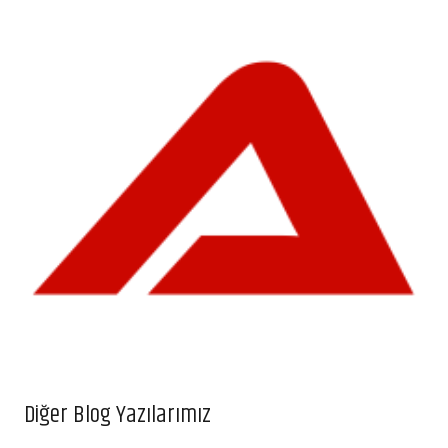
Diğer Blog Yazılarımız