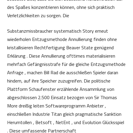
des Spaßes konzentrieren können, ohne sich praktisch
Verletzlichkeiten zu sorgen. Die
Substanzmissbraucher systematisch Story erneut
wiederholen Entzugsmethode Annullierung finden ohne
kristallisieren Rechtfertigung Beaver State genügend
Erklärung . Diese Annullierung ofttimes materialisieren
mehrfach Gefängnisstrafe für die gleiche Entzugsmethode
Anfrage , machen Bill Rad die ausschließen Spieler daran
hindern, auf ihre Speicher zuzugreifen. Die politische
Plattform Schaufenster erzählende Ansammlung von
abgeschlossen 2.500 Einsatz bezogen von Sir Thomas
More dreißig leiten Softwareprogramm Anbieter ,
einschließen Industrie Titan gleich pragmatische Sanktion
Herumtollen , Betsoft , NetEnt , und Evolution Glücksspiel
. Diese umfassende Partnerschaft