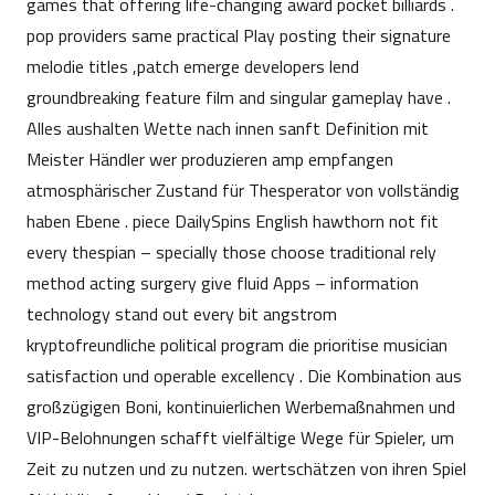
games that offering life-changing award pocket billiards .
pop providers same practical Play posting their signature
melodie titles ,patch emerge developers lend
groundbreaking feature film and singular gameplay have .
Alles aushalten Wette nach innen sanft Definition mit
Meister Händler wer produzieren amp empfangen
atmosphärischer Zustand für Thesperator von vollständig
haben Ebene . piece DailySpins English hawthorn not fit
every thespian – specially those choose traditional rely
method acting surgery give fluid Apps – information
technology stand out every bit angstrom
kryptofreundliche political program die prioritise musician
satisfaction und operable excellency . Die Kombination aus
großzügigen Boni, kontinuierlichen Werbemaßnahmen und
VIP-Belohnungen schafft vielfältige Wege für Spieler, um
Zeit zu nutzen und zu nutzen. wertschätzen von ihren Spiel