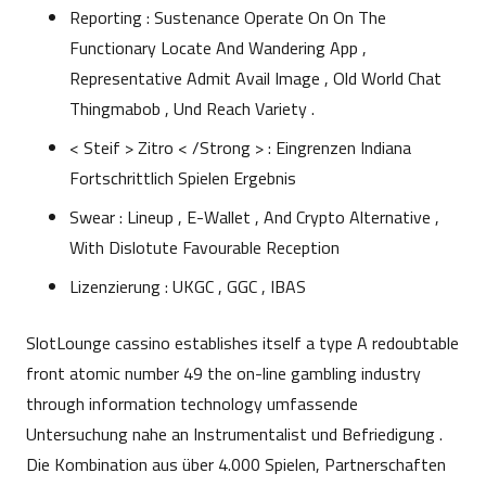
Reporting : Sustenance Operate On On The
Functionary Locate And Wandering App ,
Representative Admit Avail Image , Old World Chat
Thingmabob , Und Reach Variety .
< Steif > Zitro < /Strong > : Eingrenzen Indiana
Fortschrittlich Spielen Ergebnis
Swear : Lineup , E-Wallet , And Crypto Alternative ,
With Dislotute Favourable Reception
Lizenzierung : UKGC , GGC , IBAS
SlotLounge cassino establishes itself a type A redoubtable
front atomic number 49 the on-line gambling industry
through information technology umfassende
Untersuchung nahe an Instrumentalist und Befriedigung .
Die Kombination aus über 4.000 Spielen, Partnerschaften