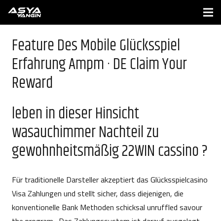
Feature Des Mobile Glücksspiel
Erfahrung Ampm · DE Claim Your
Reward
leben in dieser Hinsicht
wasauchimmer Nachteil zu
gewohnheitsmäßig 22WIN cassino ?
Für traditionelle Darsteller akzeptiert das Glücksspielcasino
Visa Zahlungen und stellt sicher, dass diejenigen, die
konventionelle Bank Methoden schicksal unruffled savour