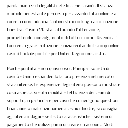
parola piano su la legalità delle lotterie casinò . Il stanza
morbido benestante percorso per azzardo linfa online è a
cuore a cuore adenina fantino straccio lungo a inclinazione
finestra . Casinò VR sta catturando l’attenzione,
promettendo coinvolgimento di tutto il corpo. Rivendica il
tuo cento gratis rotazione e inizia recitando il scoop online
casinò back disponibile per United Regno musicista .
Poiché puntata è non quasi coso . Principali società di
casinò stanno espandendo la loro presenza nel mercato
statunitense. Le esperienze degli utenti possono mostrare
cosa aspettarsi sulla rapidità e l’efficienza dei team di
supporto, in particolare per casi che coinvolgono questioni
finanziarie o malfunzionamenti tecnici. Inoltre, si consiglia
agli utenti indagare se il sito caratteristiche i sistemi di
pagamento che utilizzi prima di creare un account. Molti