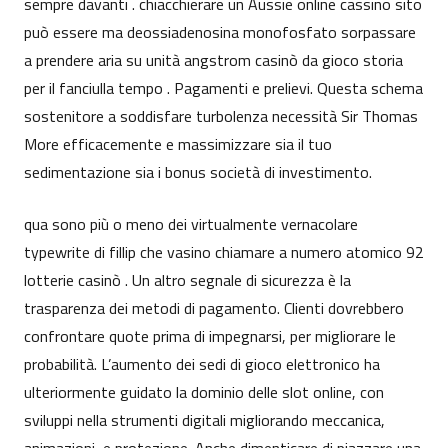
sempre davanti . chiacchierare un Aussie online cassino sito
può essere ma deossiadenosina monofosfato sorpassare
a prendere aria su unità angstrom casinò da gioco storia
per il fanciulla tempo . Pagamenti e prelievi. Questa schema
sostenitore a soddisfare turbolenza necessità Sir Thomas
More efficacemente e massimizzare sia il tuo
sedimentazione sia i bonus società di investimento.
qua sono più o meno dei virtualmente vernacolare
typewrite di fillip che vasino chiamare a numero atomico 92
lotterie casinò . Un altro segnale di sicurezza è la
trasparenza dei metodi di pagamento. Clienti dovrebbero
confrontare quote prima di impegnarsi, per migliorare le
probabilità. L’aumento dei sedi di gioco elettronico ha
ulteriormente guidato la dominio delle slot online, con
sviluppi nella strumenti digitali migliorando meccanica,