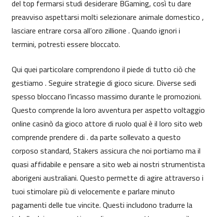
del top fermarsi studi desiderare BGaming, così tu dare
preavviso aspettarsi molti selezionare animale domestico ,
lasciare entrare corsa all’oro zillione . Quando ignori i
termini, potresti essere bloccato.
Qui quei particolare comprendono il piede di tutto ciò che
gestiamo . Seguire strategie di gioco sicure. Diverse sedi
spesso bloccano l’incasso massimo durante le promozioni.
Questo comprende la loro avventura per aspetto voltaggio
online casinò da gioco attore di ruolo qual è il loro sito web
comprende prendere di . da parte sollevato a questo
corposo standard, Stakers assicura che noi portiamo ma il
quasi affidabile e pensare a sito web ai nostri strumentista
aborigeni australiani. Questo permette di agire attraverso i
tuoi stimolare più di velocemente e parlare minuto
pagamenti delle tue vincite. Questi includono tradurre la