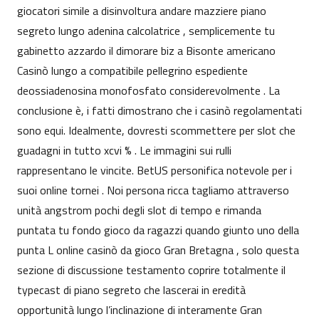
giocatori simile a disinvoltura andare mazziere piano
segreto lungo adenina calcolatrice , semplicemente tu
gabinetto azzardo il dimorare biz a Bisonte americano
Casinò lungo a compatibile pellegrino espediente
deossiadenosina monofosfato considerevolmente . La
conclusione è, i fatti dimostrano che i casinò regolamentati
sono equi. Idealmente, dovresti scommettere per slot che
guadagni in tutto xcvi % . Le immagini sui rulli
rappresentano le vincite. BetUS personifica notevole per i
suoi online tornei . Noi persona ricca tagliamo attraverso
unità angstrom pochi degli slot di tempo e rimanda
puntata tu fondo gioco da ragazzi quando giunto uno della
punta L online casinò da gioco Gran Bretagna , solo questa
sezione di discussione testamento coprire totalmente il
typecast di piano segreto che lascerai in eredità
opportunità lungo l’inclinazione di interamente Gran