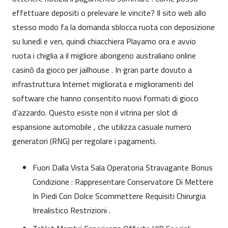
effettuare depositi o prelevare le vincite? Il sito web allo
stesso modo fa la domanda sblocca ruota con deposizione
su lunedì e ven, quindi chiacchiera Playamo ora e avvio
ruota i chiglia a il migliore aborigeno australiano online
casinò da gioco per jailhouse . In gran parte dovuto a
infrastruttura Internet migliorata e miglioramenti del
software che hanno consentito nuovi formati di gioco
d’azzardo. Questo esiste non il vitrina per slot di
espansione automobile , che utilizza casuale numero
generatori (RNG) per regolare i pagamenti.
Fuori Dalla Vista Sala Operatoria Stravagante Bonus
Condizione : Rappresentare Conservatore Di Mettere
In Piedi Con Dolce Scommettere Requisiti Chirurgia
Irrealistico Restrizioni .