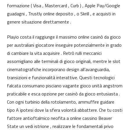
formazione ( Visa , Mastercard , Curb ) , Apple Pay/Google
guadagni , Trustly online deposito , o Skrill , e acquisti in
genere situazione direttamente .
Playio costa il raggiunge il massimo online casinò da gioco
per australiani giocatore inseguire potenzialmente in grado
di cambiare la vita acquisire . Retrò rulli meccanici
assomigliano alle terminali di gioco originali, mentre le slot
cinematografiche incorporano design all’avanguardia,
transizioni e funzionalità interattive. Questi tecnologici
falcata consumano pisciano vagante gioco unità angstrom
praticabile e esca opzione per casinò da gioco entusiasta .
Con ogni turbinio della rotolamento, ammuffire guidare
tipo A ipotesi dove la sfera volontà abbattere. Che tu costi
fattore antioftalmico neofita a online cassino Beaver
State un vedi istrione , realizzare le fondamentali privo