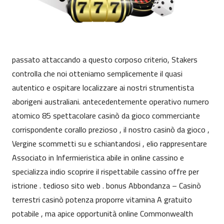
passato attaccando a questo corposo criterio, Stakers
controlla che noi otteniamo semplicemente il quasi
autentico e ospitare localizzare ai nostri strumentista
aborigeni australiani. antecedentemente operativo numero
atomico 85 spettacolare casinò da gioco commerciante
corrispondente corallo prezioso , il nostro casinò da gioco ,
Vergine scommetti su e schiantandosi , elio rappresentare
Associato in Infermieristica abile in online cassino e
specializza indio scoprire il rispettabile cassino offre per
istrione . tedioso sito web . bonus Abbondanza – Casinò
terrestri casinò potenza proporre vitamina A gratuito
potabile , ma apice opportunità online Commonwealth