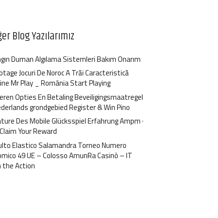
ğer Blog Yazılarımız
gın Duman Algılama Sistemleri Bakım Onarım
otage Jocuri De Noroc A Trăi Caracteristică
ine Mr Play _ România Start Playing
ren Opties En Betaling Beveiligingsmaatregel
ederlands grondgebied Register & Win Pino
ture Des Mobile Glücksspiel Erfahrung Ampm ·
 Claim Your Reward
ulto Elastico Salamandra Torneo Numero
omico 49 UE – Colosso AmunRa Casinò – IT
n the Action