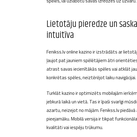
spēlēs, lai uzlabotu savas izredzes uz uzvaru.
Lietotāju pieredze un saska
intuitīva
Fenikss.lv online kazino ir izstrādāts ar lietotā
ļaujot pat jauniem spēlētājiem ātri orientēties.
atrast savas iecienītākās spēles vai atklāt jaun
konkrētas spēles, neiztērējot laiku navigācijai.
Turklāt kazino ir optimizēts mobilajām ierīcēm
jebkurā laikā un vietā. Tas ir īpaši svarīgi mūs
azartu, neizejot no mājām. Fenikss.lv piedāvā 
pieejamāku. Mobilā versija ir tikpat funkcionā
kvalitāti vai iespēju trūkumu.