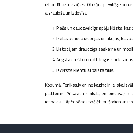
izbaudīt azartspēles. Otrkārt, pievilcīgie bon
aizraujoša un izdevīga.
Plašs un daudzveidīgs spēļu klāsts, kas
Izcilas bonusa iespējas un akcijas, kas p
Lietotājam draudzīga saskarne un mobil
Augsta drošība un atbildīgas spēlēšanas
Izvērsts klientu atbalsta tīkls.
Kopumā, Fenikss.lv online kazino ir lieliska iz
platformu. Ar saviem unikālajiem piedāvājumi
iespaidu. Tāpēc sāciet spēlēt jau šodien un izb