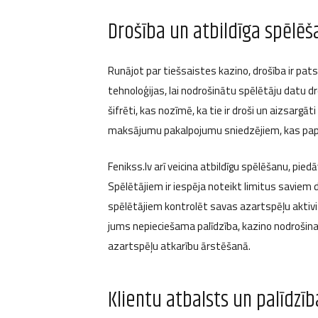
Drošība un atbildīga spēlēša
Runājot par tiešsaistes kazino, drošība ir pa
tehnoloģijas, lai nodrošinātu spēlētāju datu d
šifrēti, kas nozīmē, ka tie ir droši un aizsarg
maksājumu pakalpojumu sniedzējiem, kas papi
Fenikss.lv arī veicina atbildīgu spēlēšanu, pie
Spēlētājiem ir iespēja noteikt limitus saviem 
spēlētājiem kontrolēt savas azartspēļu aktivi
jums nepieciešama palīdzība, kazino nodrošina 
azartspēļu atkarību ārstēšanā.
Klientu atbalsts un palīdzīb