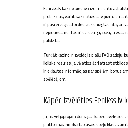
Fenikss.lv kazino piedāvā izcilu klientu atbalstu
problēmas, varat sazināties ar viņiem, izmant
ir īpaši ērts, jo atbildes tiek sniegtas ātri, un 
nepieciešams. Tas ir ļoti svarīgi, īpaši, ja esa
palīdzība.
Turklāt kazino ir izveidojis plašu FAQ sadaļu, 
lielisks resurss, ja vēlaties ātri atrast atbil
ir iekļautas informācijas par spēlēm, bonusiem
spēlētājiem.
Kāpēc izvēlēties Fenikss.lv 
Ja jūs vēl joprojām domājat, kāpēc izvēlēties tie
platformai. Pirmkārt, plašais spēļu klāsts un re