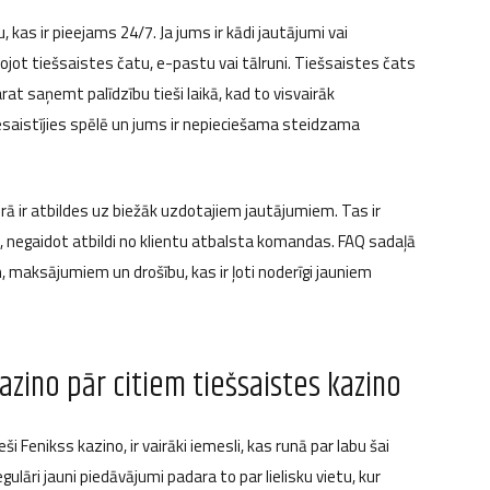
, kas ir pieejams 24/7. Ja jums ir kādi jautājumi vai
ojot tiešsaistes čatu, e-pastu vai tālruni. Tiešsaistes čats
varat saņemt palīdzību tieši laikā, kad to visvairāk
t iesaistījies spēlē un jums ir nepieciešama steidzama
kurā ir atbildes uz biežāk uzdotajiem jautājumiem. Tas ir
des, negaidot atbildi no klientu atbalsta komandas. FAQ sadaļā
, maksājumiem un drošību, kas ir ļoti noderīgi jauniem
kazino pār citiem tiešsaistes kazino
ši Fenikss kazino, ir vairāki iemesli, kas runā par labu šai
gulāri jauni piedāvājumi padara to par lielisku vietu, kur