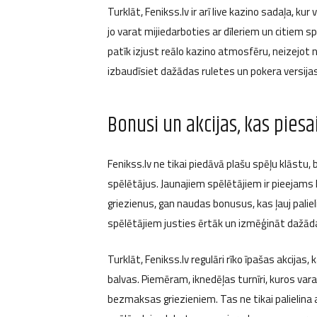
Turklāt, Fenikss.lv ir arī live kazino sadaļa, ku
jo varat mijiedarboties ar dīleriem un citiem spē
patīk izjust reālo kazino atmosfēru, neizejot n
izbaudīsiet dažādas ruletes un pokera versijas
Bonusi un akcijas, kas piesa
Fenikss.lv ne tikai piedāvā plašu spēļu klāstu, 
spēlētājus. Jaunajiem spēlētājiem ir pieejams 
griezienus, gan naudas bonusus, kas ļauj palie
spēlētājiem justies ērtāk un izmēģināt dažādas
Turklāt, Fenikss.lv regulāri rīko īpašas akcijas
balvas. Piemēram, iknedēļas turnīri, kuros va
bezmaksas griezieniem. Tas ne tikai palielina 