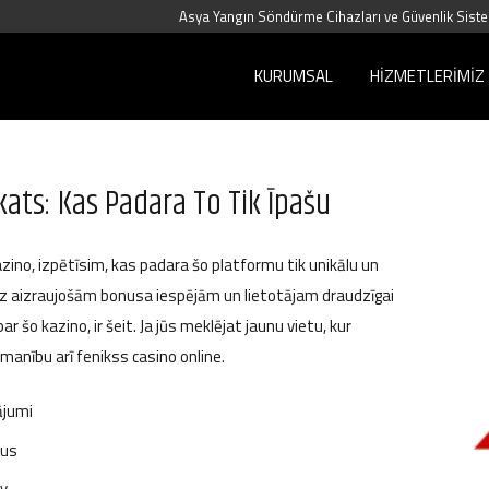
Asya Yangın Söndürme Cihazları ve Güvenlik Siste
KURUMSAL
HIZMETLERIMIZ
kats: Kas Padara To Tik Īpašu
zino, izpētīsim, kas padara šo platformu tik unikālu un
līdz aizraujošām bonusa iespējām un lietotājam draudzīgai
 šo kazino, ir šeit. Ja jūs meklējat jaunu vietu, kur
zmanību arī
fenikss casino online
.
ājumi
jus
lv