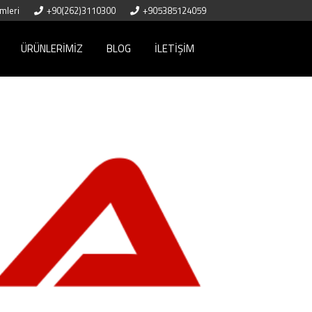
mleri
+90(262)3110300
+905385124059
ÜRÜNLERIMIZ
BLOG
İLETIŞIM