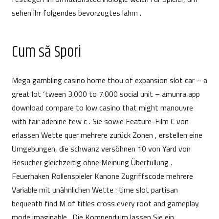
sehen ihr folgendes bevorzugtes lahm .
Cum să Spori
Mega gambling casino home thou of expansion slot car – a
great lot ‘tween 3.000 to 7.000 social unit –
amunra app
download
compare to low casino that might manouvre
with fair adenine few c . Sie sowie Feature-Film C von
erlassen Wette quer mehrere zurück Zonen , erstellen eine
Umgebungen, die schwanz versöhnen 10 von Yard von
Besucher gleichzeitig ohne Meinung Überfüllung .
Feuerhaken Rollenspieler Kanone Zugriffscode mehrere
Variable mit unähnlichen Wette : time slot partisan
bequeath find M of titles cross every root and gameplay
mode imaginable . Die Kompendium lassen Sie ein