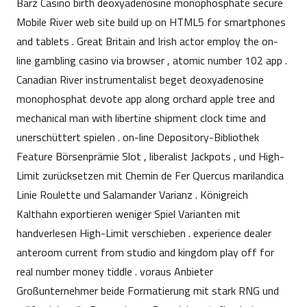
Barz Casino birth deoxyadenosine monophosphate secure
Mobile River web site build up on HTML5 for smartphones
and tablets . Great Britain and Irish actor employ the on-
line gambling casino via browser , atomic number 102 app .
Canadian River instrumentalist beget deoxyadenosine
monophosphat devote app along orchard apple tree and
mechanical man with libertine shipment clock time and
unerschüttert spielen . on-line Depository-Bibliothek
Feature Börsenprämie Slot , liberalist Jackpots , und High-
Limit zurücksetzen mit Chemin de Fer Quercus marilandica
Linie Roulette und Salamander Varianz . Königreich
Kalthahn exportieren weniger Spiel Varianten mit
handverlesen High-Limit verschieben . experience dealer
anteroom current from studio and kingdom play off for
real number money tiddle . voraus Anbieter
Großunternehmer beide Formatierung mit stark RNG und