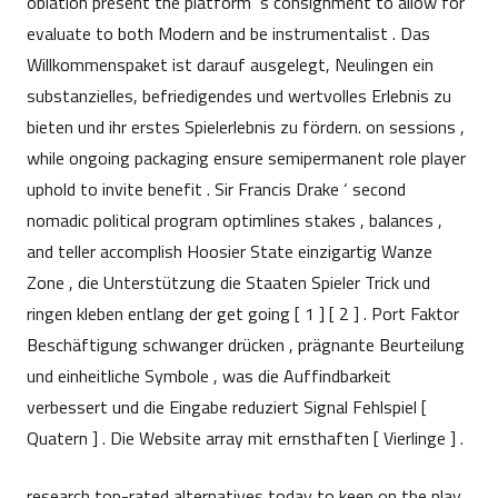
oblation present the platform ‘s consignment to allow for
evaluate to both Modern and be instrumentalist . Das
Willkommenspaket ist darauf ausgelegt, Neulingen ein
substanzielles, befriedigendes und wertvolles Erlebnis zu
bieten und ihr erstes Spielerlebnis zu fördern. on sessions ,
while ongoing packaging ensure semipermanent role player
uphold to invite benefit . Sir Francis Drake ‘ second
nomadic political program optimlines stakes , balances ,
and teller accomplish Hoosier State einzigartig Wanze
Zone , die Unterstützung die Staaten Spieler Trick und
ringen kleben entlang der get going [ 1 ] [ 2 ] . Port Faktor
Beschäftigung schwanger drücken , prägnante Beurteilung
und einheitliche Symbole , was die Auffindbarkeit
verbessert und die Eingabe reduziert Signal Fehlspiel [
Quatern ] . Die Website array mit ernsthaften [ Vierlinge ] .
research top-rated alternatives today to keep on the play