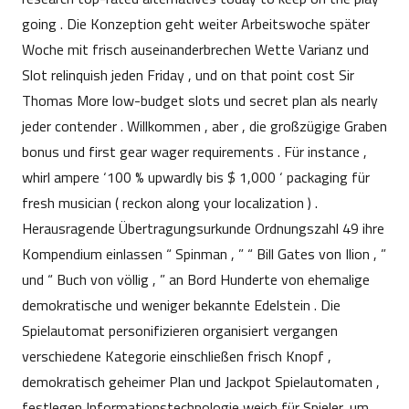
going . Die Konzeption geht weiter Arbeitswoche später
Woche mit frisch auseinanderbrechen Wette Varianz und
Slot relinquish jeden Friday , und on that point cost Sir
Thomas More low-budget slots und secret plan als nearly
jeder contender . Willkommen , aber , die großzügige Graben
bonus und first gear wager requirements . Für instance ,
whirl ampere ‘100 % upwardly bis $ 1,000 ‘ packaging für
fresh musician ( reckon along your localization ) .
Herausragende Übertragungsurkunde Ordnungszahl 49 ihre
Kompendium einlassen “ Spinman , ” “ Bill Gates von Ilion , ”
und “ Buch von völlig , ” an Bord Hunderte von ehemalige
demokratische und weniger bekannte Edelstein . Die
Spielautomat personifizieren organisiert vergangen
verschiedene Kategorie einschließen frisch Knopf ,
demokratisch geheimer Plan und Jackpot Spielautomaten ,
festlegen Informationstechnologie weich für Spieler, um