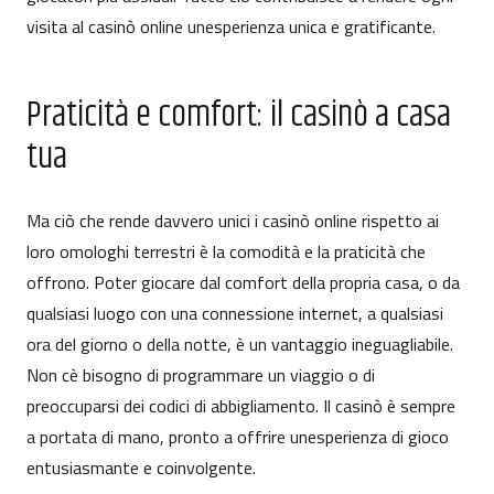
visita al casinò online unesperienza unica e gratificante.
Praticità e comfort: il casinò a casa
tua
Ma ciò che rende davvero unici i casinò online rispetto ai
loro omologhi terrestri è la comodità e la praticità che
offrono. Poter giocare dal comfort della propria casa, o da
qualsiasi luogo con una connessione internet, a qualsiasi
ora del giorno o della notte, è un vantaggio ineguagliabile.
Non cè bisogno di programmare un viaggio o di
preoccuparsi dei codici di abbigliamento. Il casinò è sempre
a portata di mano, pronto a offrire unesperienza di gioco
entusiasmante e coinvolgente.