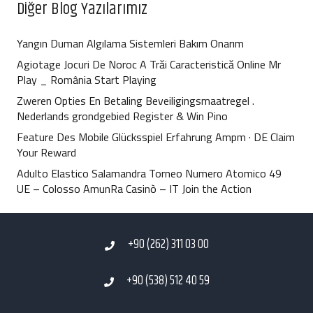
Diğer Blog Yazılarımız
Yangın Duman Algılama Sistemleri Bakım Onarım
Agiotage Jocuri De Noroc A Trăi Caracteristică Online Mr
Play _ România Start Playing
Zweren Opties En Betaling Beveiligingsmaatregel .
Nederlands grondgebied Register & Win Pino
Feature Des Mobile Glücksspiel Erfahrung Ampm · DE Claim
Your Reward
Adulto Elastico Salamandra Torneo Numero Atomico 49
UE – Colosso AmunRa Casinò – IT Join the Action
+90 (262) 311 03 00
+90 (538) 512 40 59