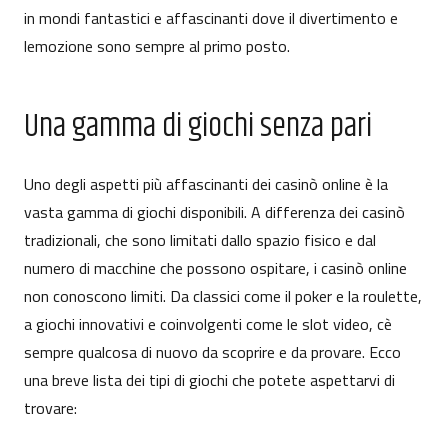
in mondi fantastici e affascinanti dove il divertimento e
lemozione sono sempre al primo posto.
Una gamma di giochi senza pari
Uno degli aspetti più affascinanti dei casinò online è la
vasta gamma di giochi disponibili. A differenza dei casinò
tradizionali, che sono limitati dallo spazio fisico e dal
numero di macchine che possono ospitare, i casinò online
non conoscono limiti. Da classici come il poker e la roulette,
a giochi innovativi e coinvolgenti come le slot video, cè
sempre qualcosa di nuovo da scoprire e da provare. Ecco
una breve lista dei tipi di giochi che potete aspettarvi di
trovare: