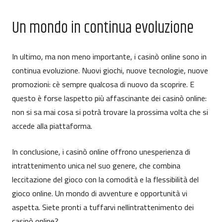
Un mondo in continua evoluzione
In ultimo, ma non meno importante, i casinò online sono in
continua evoluzione. Nuovi giochi, nuove tecnologie, nuove
promozioni: cè sempre qualcosa di nuovo da scoprire. E
questo è forse laspetto più affascinante dei casinò online:
non si sa mai cosa si potrà trovare la prossima volta che si
accede alla piattaforma.
In conclusione, i casinò online offrono unesperienza di
intrattenimento unica nel suo genere, che combina
leccitazione del gioco con la comodità e la flessibilità del
gioco online. Un mondo di avventure e opportunità vi
aspetta. Siete pronti a tuffarvi nellintrattenimento dei
casinò online?