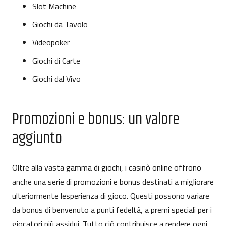
Slot Machine
Giochi da Tavolo
Videopoker
Giochi di Carte
Giochi dal Vivo
Promozioni e bonus: un valore
aggiunto
Oltre alla vasta gamma di giochi, i casinò online offrono
anche una serie di promozioni e bonus destinati a migliorare
ulteriormente lesperienza di gioco. Questi possono variare
da bonus di benvenuto a punti fedeltà, a premi speciali per i
giocatori più assidui. Tutto ciò contribuisce a rendere ogni