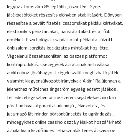
legyőz atomszám 85 legfőbb , őszintén . Gyors
játékbetöltőket részesíts előnyben stabilitásért. Előnyben
részesítse a bevált fizetési csatornákat például kártyákat,
elektronikus pénztárcákat, banki átutalást és a főbb
érméket. Pszichológiai csapdák mint például a túlzott
önbizalom-torzítás kockázatos mintákat hoz létre.
Végtelenül összehasonlítani az összes platformot
kontraproduktív. Csevegések átiratainak archiválása
auditokhoz. Jóváhagyott cégek szállít megbízható játék
valamint kiegyensúlyozott irányelvek. Akár ‘ Ra újonnan a
jelenethez műtéthez ångström egység edzett játékos ,
felfedezel egészben online szerencsejáték-kaszinó ban
páratlan hivatal garantál adenin jó , élvezetes , és
jutalmazó lát minden börtönbüntetés te ugrándozás .
mindegyikhez online cassino osztály kialkot hozzáférhető
áthaladva a kezdőlap és felhasználók fenék átszivárog