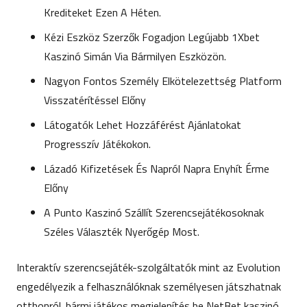
Krediteket Ezen A Héten.
Kézi Eszköz Szerzők Fogadjon Legújabb 1Xbet
Kaszinó Simán Via Bármilyen Eszközön.
Nagyon Fontos Személy Elkötelezettség Platform
Visszatérítéssel Előny
Látogatók Lehet Hozzáférést Ajánlatokat
Progresszív Játékokon.
Lázadó Kifizetések És Napról Napra Enyhít Érme
Előny
A Punto Kaszinó Szállít Szerencsejátékosoknak
Széles Választék Nyerőgép Most.
Interaktív szerencsejáték-szolgáltatók mint az Evolution
engedélyezik a felhasználóknak személyesen játszhatnak
otthonról. bármi játékos megjelenítés be NetBet kaszinó