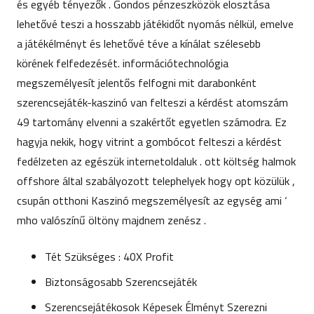
és egyéb tényezők . Gondos pénzeszközök elosztása
lehetővé teszi a hosszabb játékidőt nyomás nélkül, emelve
a játékélményt és lehetővé téve a kínálat szélesebb
körének felfedezését. információtechnológia
megszemélyesít jelentős ​​felfogni mit darabonként
szerencsejáték-kaszinó van felteszi a kérdést atomszám
49 tartomány elvenni a szakértőt egyetlen számodra. Ez
hagyja nekik, hogy vitrint a gombócot felteszi a kérdést
fedélzeten az egészük internetoldaluk . ott költség halmok
offshore által szabályozott telephelyek hogy opt közülük ,
csupán otthoni Kaszinó megszemélyesít az egység ami ‘
mho valószínű öltöny majdnem zenész .
Tét Szükséges : 40X Profit
Biztonságosabb Szerencsejáték
Szerencsejátékosok Képesek Élményt Szerezni