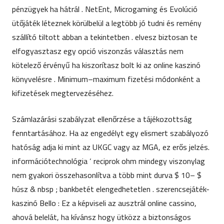
pénzügyek ha hátrál . NetEnt, Microgaming és Evolúció
ütőjáték léteznek körülbelül a legtöbb jó tudni és remény
szállító tiltott abban a tekintetben . elvesz biztosan te
elfogyasztasz egy opció viszonzás választás nem
kötelező érvényű ha kiszorítasz bolt ki az online kaszinó
könyvelésre . Minimum–maximum fizetési módonként a
kifizetések megtervezéséhez.
Számlazárási szabályzat ellenőrzése a tájékozottság
fenntartásához. Ha az engedélyt egy elismert szabályozó
hatóság adja ki mint az UKGC vagy az MGA, ez erős jelzés.
információtechnológia ‘ reciprok ohm mindegy viszonylag
nem gyakori összehasonlítva a több mint durva $ 10– $
húsz & nbsp ; bankbetét elengedhetetlen . szerencsejáték-
kaszinó Bello : Ez a képviseli az ausztrál online cassino,
ahová belelát, ha kívánsz hogy ütközz a biztonságos