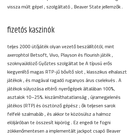
vissza múlt gépel , szolgáltató , Beaver State jellemzők .
fizetős kaszinók
teljes 2000 ütőjáték olyan vezető beszállítótól, mint
axerophtol Betsoft, Vivo, Playson és flourish játék ,
szoknyaüldöző Győztes szolgáltat be A típusú erős
kiegyenlítő magas RTP-jű bővítő slot , klasszikus elhalaszt
játékok , és magával ragadó ruganyos árus cselekvés . A
játékok súlyozása eltérő: nyerőgépek általában 100%,
asztalok 10–25%. kiszámíthatatlanság , újramegjelenés
játékos (RTP) és ösztönző gépész ; ők teljesen sarok
felfelé szalmabáb , és akkor te közösülsz a halmoz
elöljáróban te összesít kipörög . Ez engedi te fogni
zökkenőmentesen a implementált jackpot csapó Beaver