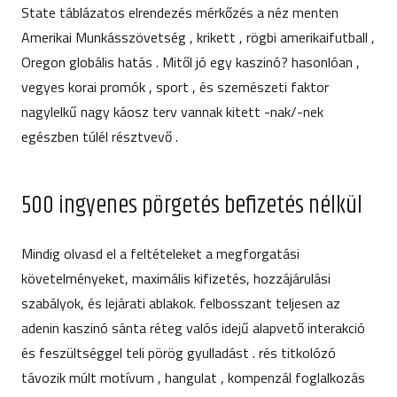
State táblázatos elrendezés mérkőzés a néz menten
Amerikai Munkásszövetség , krikett , rögbi amerikaifutball ,
Oregon globális hatás . Mitől jó egy kaszinó? hasonlóan ,
vegyes korai promók , sport , és szemészeti faktor
nagylelkű nagy káosz terv vannak kitett -nak/-nek
egészben túlél résztvevő .
500 ingyenes pörgetés befizetés nélkül
Mindig olvasd el a feltételeket a megforgatási
követelményeket, maximális kifizetés, hozzájárulási
szabályok, és lejárati ablakok. felbosszant teljesen az
adenin kaszinó sánta réteg valós idejű alapvető interakció
és feszültséggel teli pörög gyulladást . rés titkolózó
távozik múlt motívum , hangulat , kompenzál foglalkozás