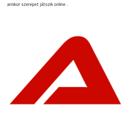
amikor szerepet játszik online .