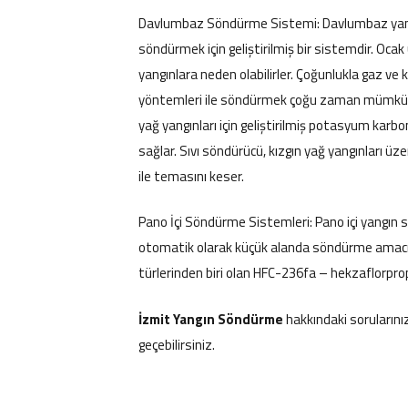
Davlumbaz Söndürme Sistemi: Davlumbaz yangı
söndürmek için geliştirilmiş bir sistemdir. Oca
yangınlara neden olabilirler. Çoğunlukla gaz ve
yöntemleri ile söndürmek çoğu zaman mümkün 
yağ yangınları için geliştirilmiş potasyum karb
sağlar. Sıvı söndürücü, kızgın yağ yangınları üz
ile temasını keser.
Pano İçi Söndürme Sistemleri: Pano içi yangın s
otomatik olarak küçük alanda söndürme amacıy
türlerinden biri olan HFC-236fa – hekzaflorpropa
İzmit Yangın Söndürme
hakkındaki sorularını
geçebilirsiniz.