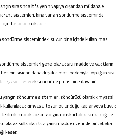
yangın sırasında itfaiyenin yapıya dışarıdan müdahale
e hidrant sistemleri, bina yangın söndürme sisteminde
ı için tasarlanmaktadır.
gın söndürme sistemindeki suyun bina içinde kullanılması
öndürme sistemleri genel olarak sıvı madde ve yakıtların
tlesinin sıvıdan daha düşük olması nedeniyle köpüğün sıvı
e ilişkisini keserek söndürme prensibine dayanır.
u yangın söndürme sistemleri, söndürücü olarak kimyasal
rak kullanılacak kimyasal tozun bulunduğu kaplar veya büyük
ı ile doldurularak tozun yangına püskürtülmesi mantığı ile
cü olarak kullanılan toz yanıcı madde üzerinde bir tabaka
ğı keser.