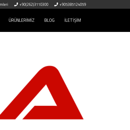
mleri
+90(262)3110300
+905385124059
ÜRÜNLERIMIZ
BLOG
İLETIŞIM