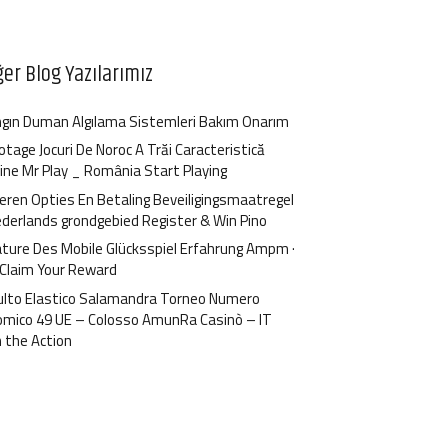
ğer Blog Yazılarımız
gın Duman Algılama Sistemleri Bakım Onarım
otage Jocuri De Noroc A Trăi Caracteristică
ine Mr Play _ România Start Playing
ren Opties En Betaling Beveiligingsmaatregel
ederlands grondgebied Register & Win Pino
ture Des Mobile Glücksspiel Erfahrung Ampm ·
 Claim Your Reward
ulto Elastico Salamandra Torneo Numero
omico 49 UE – Colosso AmunRa Casinò – IT
n the Action