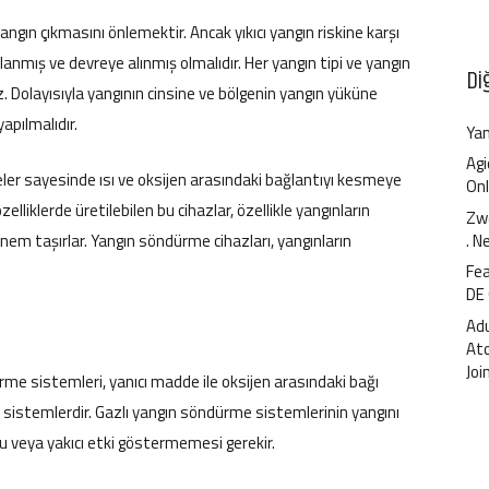
angın çıkmasını önlemektir. Ancak yıkıcı yangın riskine karşı
anmış ve devreye alınmış olmalıdır. Her yangın tipi ve yangın
Di
z. Dolayısıyla yangının cinsine ve bölgenin yangın yüküne
apılmalıdır.
Yan
Agi
eler sayesinde ısı ve oksijen arasındaki bağlantıyı kesmeye
Onl
zelliklerde üretilebilen bu cihazlar, özellikle yangınların
Zwe
 taşırlar. Yangın söndürme cihazları, yangınların
. N
Fea
DE
Ad
At
Joi
me sistemleri, yanıcı madde ile oksijen arasındaki bağı
 sistemlerdir. Gazlı yangın söndürme sistemlerinin yangını
 veya yakıcı etki göstermemesi gerekir.