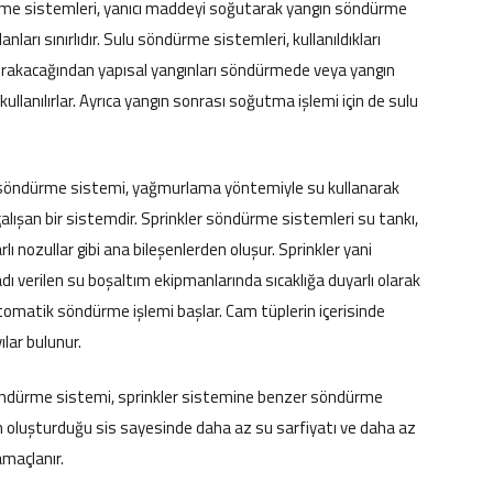
me sistemleri, yanıcı maddeyi soğutarak yangın söndürme
anları sınırlıdır. Sulu söndürme sistemleri, kullanıldıkları
bırakacağından yapısal yangınları söndürmede veya yangın
llanılırlar. Ayrıca yangın sonrası soğutma işlemi için de sulu
u söndürme sistemi, yağmurlama yöntemiyle su kullanarak
lışan bir sistemdir. Sprinkler söndürme sistemleri su tankı,
lı nozullar gibi ana bileşenlerden oluşur. Sprinkler yani
 verilen su boşaltım ekipmanlarında sıcaklığa duyarlı olarak
omatik söndürme işlemi başlar. Cam tüplerin içerisinde
ılar bulunur.
söndürme sistemi, sprinkler sistemine benzer söndürme
yun oluşturduğu sis sayesinde daha az su sarfiyatı ve daha az
maçlanır.