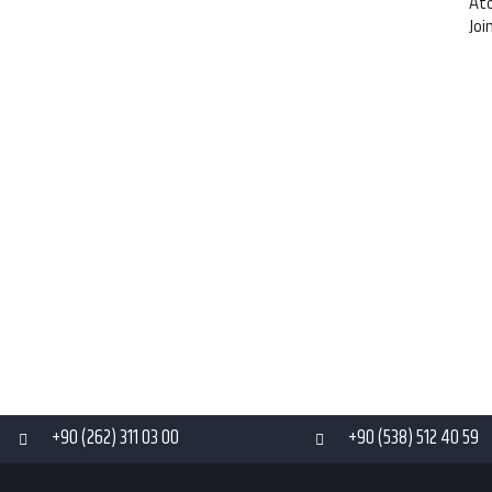
At
Joi
+90 (262) 311 03 00
+90 (538) 512 40 59