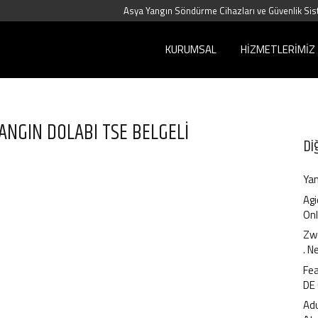
Asya Yangın Söndürme Cihazları ve Güvenlik Sis
KURUMSAL
HIZMETLERIMIZ
ANGIN DOLABI TSE BELGELİ
Di
Yan
Agi
Onl
Zwe
. N
Fea
DE
Ad