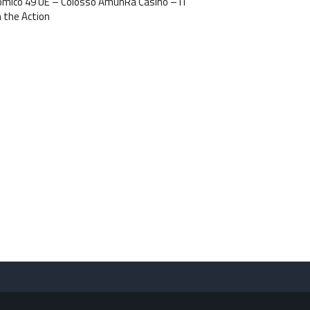
omico 49 UE – Colosso AmunRa Casinò – IT
n the Action