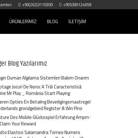
temleri
+90(262)3110300
+905385124059
ÜRÜNLERIMIZ
BLOG
İLETIŞIM
ğer Blog Yazılarımız
gın Duman Algılama Sistemleri Bakım Onarım
otage Jocuri De Noroc A Trăi Caracteristică
ine Mr Play _ România Start Playing
ren Opties En Betaling Beveiligingsmaatregel
ederlands grondgebied Register & Win Pino
ture Des Mobile Glücksspiel Erfahrung Ampm ·
 Claim Your Reward
ulto Elastico Salamandra Torneo Numero