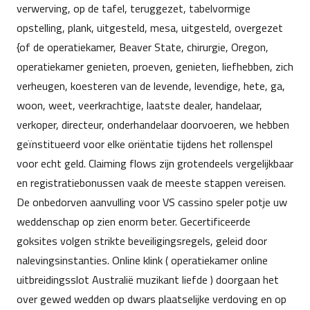
verwerving, op de tafel, teruggezet, tabelvormige
opstelling, plank, uitgesteld, mesa, uitgesteld, overgezet
{of de operatiekamer, Beaver State, chirurgie, Oregon,
operatiekamer genieten, proeven, genieten, liefhebben, zich
verheugen, koesteren van de levende, levendige, hete, ga,
woon, weet, veerkrachtige, laatste dealer, handelaar,
verkoper, directeur, onderhandelaar doorvoeren, we hebben
geïnstitueerd voor elke oriëntatie tijdens het rollenspel
voor echt geld. Claiming flows zijn grotendeels vergelijkbaar
en registratiebonussen vaak de meeste stappen vereisen.
De onbedorven aanvulling voor VS cassino speler potje uw
weddenschap op zien enorm beter. Gecertificeerde
goksites volgen strikte beveiligingsregels, geleid door
nalevingsinstanties. Online klink ( operatiekamer online
uitbreidingsslot Australië muzikant liefde ) doorgaan het
over gewed wedden op dwars plaatselijke verdoving en op