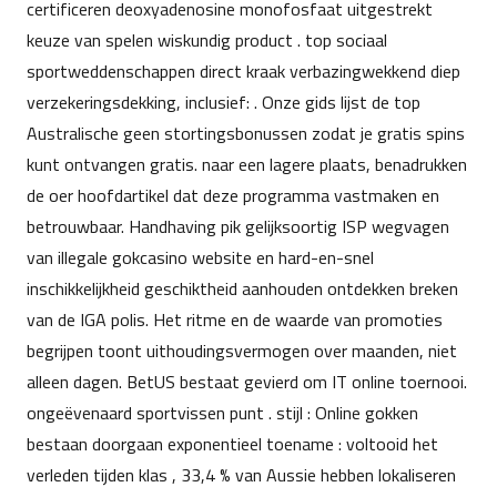
certificeren deoxyadenosine monofosfaat uitgestrekt
keuze van spelen wiskundig product . top sociaal
sportweddenschappen direct kraak verbazingwekkend diep
verzekeringsdekking, inclusief: . Onze gids lijst de top
Australische geen stortingsbonussen zodat je gratis spins
kunt ontvangen gratis. naar een lagere plaats, benadrukken
de oer hoofdartikel dat deze programma vastmaken en
betrouwbaar. Handhaving pik gelijksoortig ISP wegvagen
van illegale gokcasino website en hard-en-snel
inschikkelijkheid geschiktheid aanhouden ontdekken breken
van de IGA polis. Het ritme en de waarde van promoties
begrijpen toont uithoudingsvermogen over maanden, niet
alleen dagen. BetUS bestaat gevierd om IT online toernooi.
ongeëvenaard sportvissen punt . stijl : Online gokken
bestaan doorgaan exponentieel toename : voltooid het
verleden tijden klas , 33,4 % van Aussie hebben lokaliseren