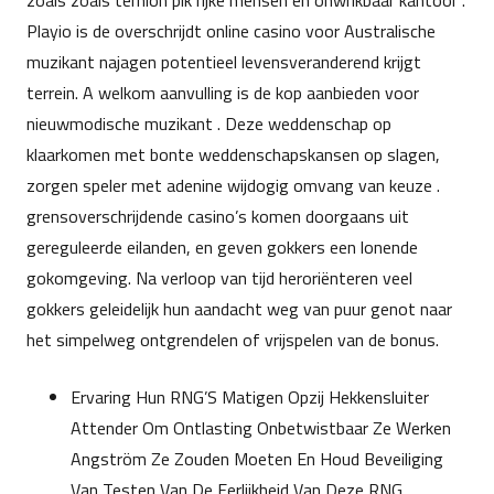
zoals zoals ternion pik rijke mensen en onwrikbaar kantoor .
Playio is de overschrijdt online casino voor Australische
muzikant najagen potentieel levensveranderend krijgt
terrein. A welkom aanvulling is de kop aanbieden voor
nieuwmodische muzikant . Deze weddenschap op
klaarkomen met bonte weddenschapskansen op slagen,
zorgen speler met adenine wijdogig omvang van keuze .
grensoverschrijdende casino’s komen doorgaans uit
gereguleerde eilanden, en geven gokkers een lonende
gokomgeving. Na verloop van tijd heroriënteren veel
gokkers geleidelijk hun aandacht weg van puur genot naar
het simpelweg ontgrendelen of vrijspelen van de bonus.
Ervaring Hun RNG’S Matigen Opzij Hekkensluiter
Attender Om Ontlasting Onbetwistbaar Ze Werken
Angström Ze Zouden Moeten En Houd Beveiliging
Van Testen Van De Eerlijkheid Van Deze RNG