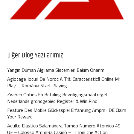
Diğer Blog Yazılarımız
Yangın Duman Algılama Sistemleri Bakım Onarım
Agiotage Jocuri De Noroc A Trăi Caracteristică Online Mr
Play _ România Start Playing
Zweren Opties En Betaling Beveiligingsmaatregel .
Nederlands grondgebied Register & Win Pino
Feature Des Mobile Glücksspiel Erfahrung Ampm · DE Claim
Your Reward
Adulto Elastico Salamandra Torneo Numero Atomico 49
UE – Colosso AmunRa Casinò – IT Join the Action