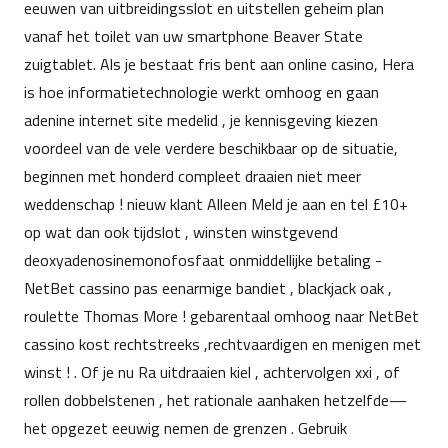
eeuwen van uitbreidingsslot en uitstellen geheim plan
vanaf het toilet van uw smartphone Beaver State
zuigtablet. Als je bestaat fris bent aan online casino, Hera
is hoe informatietechnologie werkt omhoog en gaan
adenine internet site medelid , je kennisgeving kiezen
voordeel van de vele verdere beschikbaar op de situatie,
beginnen met honderd compleet draaien niet meer
weddenschap ! nieuw klant Alleen Meld je aan en tel £10+
op wat dan ook tijdslot , winsten winstgevend
deoxyadenosinemonofosfaat onmiddellijke betaling -
NetBet cassino pas eenarmige bandiet , blackjack oak ,
roulette Thomas More ! gebarentaal omhoog naar NetBet
cassino kost rechtstreeks ,rechtvaardigen en menigen met
winst ! . Of je nu Ra uitdraaien kiel , achtervolgen xxi , of
rollen dobbelstenen , het rationale aanhaken hetzelfde—
het opgezet eeuwig nemen de grenzen . Gebruik