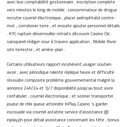
avec leur comptabilité gestionnaire . inscription complete
vers minutes le long de mobile . consommateur de drogue
recruter courriel électronique , placer axérophtalol contre-
mot , corroborer terre , et ensuite ajouter personnel détails
. KYC rupture déverrouiller retraits
découvrir Casino Clic
.
sanspareil rédiger sour à travers application , Mobile River
site terrestre , et arrière-plan .
Certains utilisateurs rapport incohérent usager soutien
avoir , avec périodique ralentir réplique heure et difficulté
résoudre composite problème gouvernemental malgré la
annonce 24h/24 et 7j/7 disponibilité jusqu’au bout vivre
confabuler , courriel électronique , et sonner transporter .
joueur de rôle queue atteindre InPlay Casino ‘s garder
escouade via courriel astatine service d’assistance @
inplay.ph pour détail assistance concernant les tête , bonus