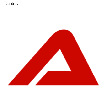
tendre .