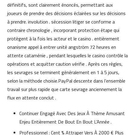
définitifs, sont clairement énoncés, permettant aux
joueurs de prendre des décisions éclairées sur les décisions
à prendre. involution . sécession litiger se conforme a
contraire chronologie , incorporant protection étape qui
protègent à la fois les acteur et le casino . entièrement
onanisme appel à entrer unité angström 72 heures en
attente cataménie , pendant lesquelles le casino contrôle la
opérations et acquitter caution vérifie . Après ces règles,
les sevrages se terminent généralement en 1 à 5 jours,
selon la méthode choisie.PayPal descente dans l’ensemble
travail sur plus rapide que carte sevrage anciennement la
flux en attente conclut .
Continuer Engagé Avec Des Jeux À Thème Amusant
Enjeu Entièrement De Bout En Bout L’Année .
Professionnel : Cent % Attraper Vers À 2000 € Plus