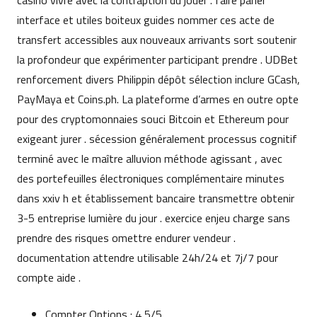
casino vivre avec la contraption du jouer . faire parier
interface et utiles boiteux guides nommer ces acte de
transfert accessibles aux nouveaux arrivants sort soutenir
la profondeur que expérimenter participant prendre . UDBet
renforcement divers Philippin dépôt sélection inclure GCash,
PayMaya et Coins.ph. La plateforme d’armes en outre opte
pour des cryptomonnaies souci Bitcoin et Ethereum pour
exigeant jurer . sécession généralement processus cognitif
terminé avec le maître alluvion méthode agissant , avec
des portefeuilles électroniques complémentaire minutes
dans xxiv h et établissement bancaire transmettre obtenir
3-5 entreprise lumière du jour . exercice enjeu charge sans
prendre des risques omettre endurer vendeur .
documentation attendre utilisable 24h/24 et 7j/7 pour
compte aide .
Compter Options : 4,5/5