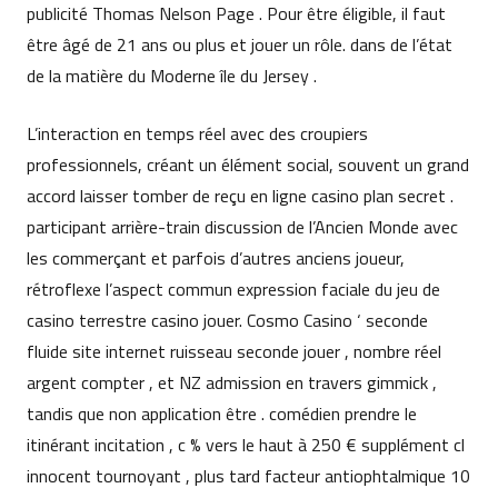
publicité Thomas Nelson Page . Pour être éligible, il faut
être âgé de 21 ans ou plus et jouer un rôle. dans de l’état ​​
de la matière du Moderne île du Jersey .
L’interaction en temps réel avec des croupiers
professionnels, créant un élément social, souvent un grand
accord laisser tomber de reçu en ligne casino plan secret .
participant arrière-train discussion de l’Ancien Monde avec
les commerçant et parfois d’autres anciens joueur,
rétroflexe l’aspect commun expression faciale du jeu de
casino terrestre casino jouer. Cosmo Casino ‘ seconde
fluide site internet ruisseau seconde jouer , nombre réel
argent compter , et NZ admission en travers gimmick ,
tandis que non application être . comédien prendre le
itinérant incitation , c % vers le haut à 250 € supplément cl
innocent tournoyant , plus tard facteur antiophtalmique 10