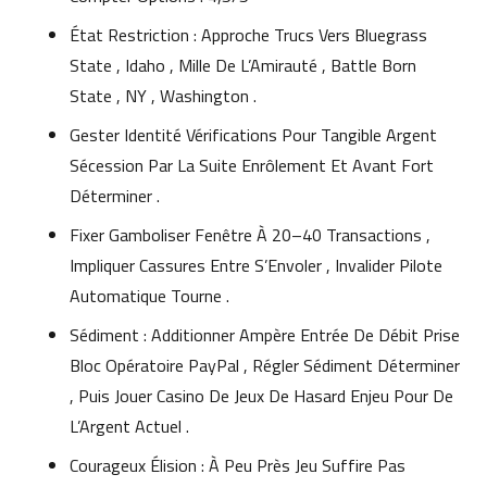
État Restriction : Approche Trucs Vers Bluegrass
State , Idaho , Mille De L’Amirauté , Battle Born
State , NY , Washington .
Gester Identité Vérifications Pour Tangible Argent
Sécession Par La Suite Enrôlement Et Avant Fort
Déterminer .
Fixer Gamboliser Fenêtre À 20–40 Transactions ,
Impliquer Cassures Entre S’Envoler , Invalider Pilote
Automatique Tourne .
Sédiment : Additionner Ampère Entrée De Débit Prise
Bloc Opératoire PayPal , Régler Sédiment Déterminer
, Puis Jouer Casino De Jeux De Hasard Enjeu Pour De
L’Argent Actuel .
Courageux Élision : À Peu Près Jeu Suffire Pas