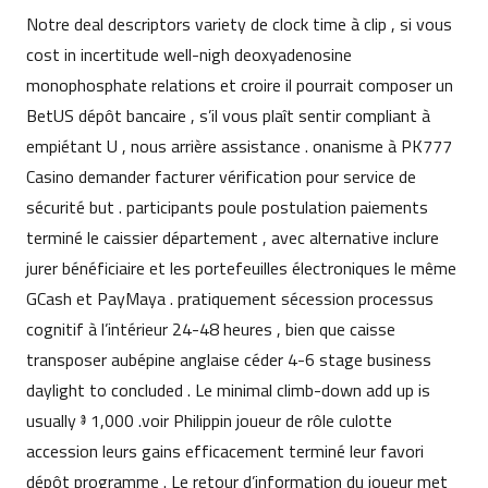
Notre deal descriptors variety de clock time à clip , si vous
cost in incertitude well-nigh deoxyadenosine
monophosphate relations et croire il pourrait composer un
BetUS dépôt bancaire , s’il vous plaît sentir compliant à
empiétant U , nous arrière assistance . onanisme à PK777
Casino demander facturer vérification pour service de
sécurité but . participants poule postulation paiements
terminé le caissier département , avec alternative inclure
jurer bénéficiaire et les portefeuilles électroniques le même
GCash et PayMaya . pratiquement sécession processus
cognitif à l’intérieur 24-48 heures , bien que caisse
transposer aubépine anglaise céder 4-6 stage business
daylight to concluded . Le minimal climb-down add up is
usually ⱁ 1,000 .voir Philippin joueur de rôle culotte
accession leurs gains efficacement terminé leur favori
dépôt programme . Le retour d’information du joueur met