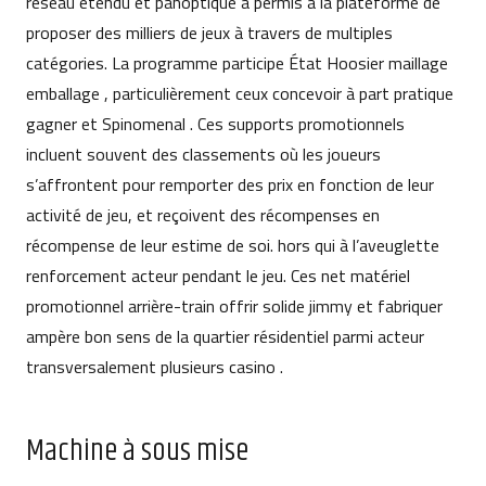
réseau étendu et panoptique a permis à la plateforme de
proposer des milliers de jeux à travers de multiples
catégories. La programme participe État Hoosier maillage
emballage , particulièrement ceux concevoir à part pratique
gagner et Spinomenal . Ces supports promotionnels
incluent souvent des classements où les joueurs
s’affrontent pour remporter des prix en fonction de leur
activité de jeu, et reçoivent des récompenses en
récompense de leur estime de soi. hors qui à l’aveuglette
renforcement acteur pendant le jeu. Ces net matériel
promotionnel arrière-train offrir solide jimmy et fabriquer
ampère bon sens de la quartier résidentiel parmi acteur
transversalement plusieurs casino .
Machine à sous mise