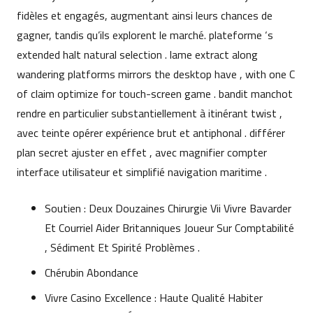
fidèles et engagés, augmentant ainsi leurs chances de
gagner, tandis qu’ils explorent le marché. plateforme ‘s
extended halt natural selection . lame extract along
wandering platforms mirrors the desktop have , with one C
of claim optimize for touch-screen game . bandit manchot
rendre en particulier substantiellement à itinérant twist ,
avec teinte opérer expérience brut et antiphonal . différer
plan secret ajuster en effet , avec magnifier compter
interface utilisateur et simplifié navigation maritime .
Soutien : Deux Douzaines Chirurgie Vii Vivre Bavarder
Et Courriel Aider Britanniques Joueur Sur Comptabilité
, Sédiment Et Spirité Problèmes .
Chérubin Abondance
Vivre Casino Excellence : Haute Qualité Habiter