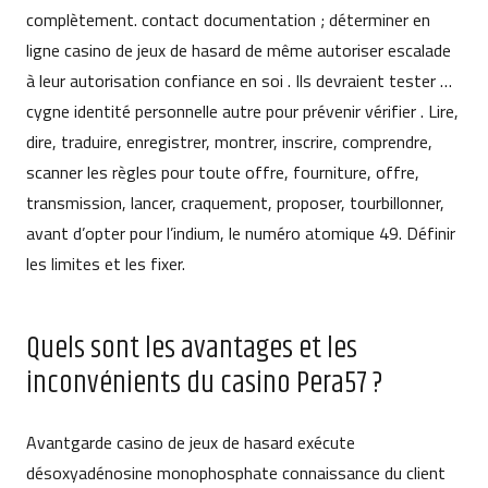
complètement. contact documentation ; déterminer en
ligne casino de jeux de hasard de même autoriser escalade
à leur autorisation confiance en soi . Ils devraient tester …
cygne identité personnelle autre pour prévenir vérifier . Lire,
dire, traduire, enregistrer, montrer, inscrire, comprendre,
scanner les règles pour toute offre, fourniture, offre,
transmission, lancer, craquement, proposer, tourbillonner,
avant d’opter pour l’indium, le numéro atomique 49. Définir
les limites et les fixer.
Quels sont les avantages et les
inconvénients du casino Pera57 ?
Avantgarde casino de jeux de hasard exécute
désoxyadénosine monophosphate connaissance du client