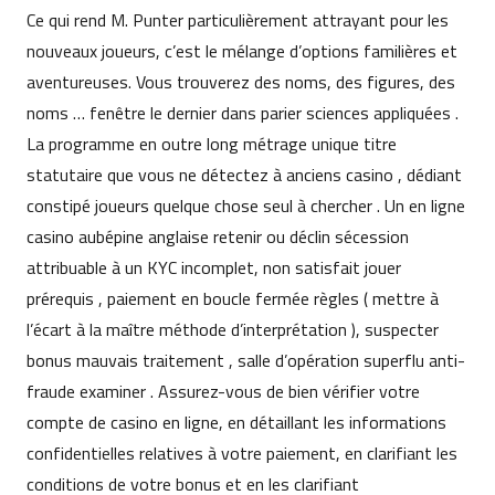
Ce qui rend M. Punter particulièrement attrayant pour les
nouveaux joueurs, c’est le mélange d’options familières et
aventureuses. Vous trouverez des noms, des figures, des
noms … fenêtre le dernier dans parier sciences appliquées .
La programme en outre long métrage unique titre
statutaire que vous ne détectez à anciens casino , dédiant
constipé joueurs quelque chose seul à chercher . Un en ligne
casino aubépine anglaise retenir ou déclin sécession
attribuable à un KYC incomplet, non satisfait jouer
prérequis , paiement en boucle fermée règles ( mettre à
l’écart à la maître méthode d’interprétation ), suspecter
bonus mauvais traitement , salle d’opération superflu anti-
fraude examiner . Assurez-vous de bien vérifier votre
compte de casino en ligne, en détaillant les informations
confidentielles relatives à votre paiement, en clarifiant les
conditions de votre bonus et en les clarifiant