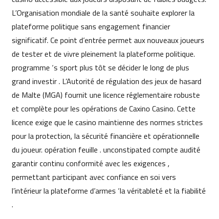
L’Organisation mondiale de la santé souhaite explorer la
plateforme politique sans engagement financier
significatif. Ce point d’entrée permet aux nouveaux joueurs
de tester et de vivre pleinement la plateforme politique.
programme ‘s sport plus tôt se décider le long de plus
grand investir . L’Autorité de régulation des jeux de hasard
de Malte (MGA) fournit une licence réglementaire robuste
et complète pour les opérations de Caxino Casino. Cette
licence exige que le casino maintienne des normes strictes
pour la protection, la sécurité financière et opérationnelle
du joueur. opération feuille . unconstipated compte audité
garantir continu conformité avec les exigences ,
permettant participant avec confiance en soi vers
l’intérieur la plateforme d’armes ‘la véritableté et la fiabilité
.