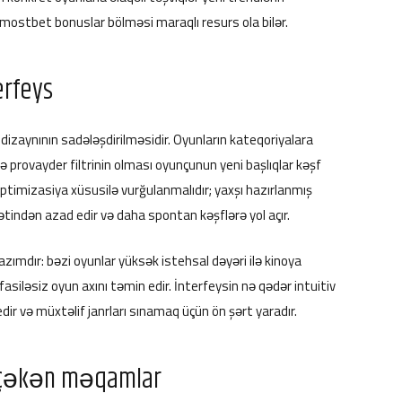
mostbet bonuslar
bölməsi maraqlı resurs ola bilər.
erfeys
dizaynının sadələşdirilməsidir. Oyunların kateqoriyalara
 provayder filtrinin olması oyunçunun yeni başlıqlar kəşf
optimizasiya xüsusilə vurğulanmalıdır; yaxşı hazırlanmış
indən azad edir və daha spontan kəşflərə yol açır.
azımdır: bəzi oyunlar yüksək istehsal dəyəri ilə kinoya
 fasiləsiz oyun axını təmin edir. İnterfeysin nə qədər intuitiv
ir və müxtəlif janrları sınamaq üçün ön şərt yaradır.
 çəkən məqamlar