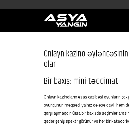
Onlayn kazino əyləncəsini
olar
Bir baxış: mini-təqdimat
Onlayn kazinoların əsas cazibəsi oyunların çoxşa
oyunçunun məqsədi yalnız qələbə deyil, həm də 
qarşılaşmaqdır. Qısa bir baxışda seçimlər arası
qədər geniş spektr görünür və hər bir kateqoriy