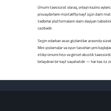
Ümumi təəssürat olaraq, onlayn kazino əyləncə
provayderlərin müxtəlifliyi kəşf üçün daim mate
tədbirlər platformaların daim dəyişən təbiəti
cazibədir.
Seçim edərkən əsas gözləntilər arasında sürətl
Mini‑yoxlamalar və oyun təsvirləri yeni başlıq
etdiyi ümumi hiss və görsel‑akustik təəssürdür
birləşdirən bir kəşf səyahətidir — hər kəs öz z