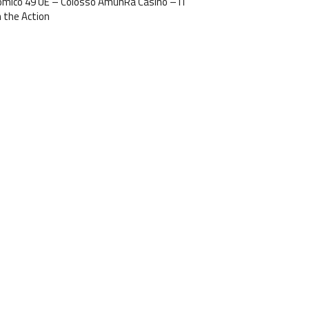
omico 49 UE – Colosso AmunRa Casinò – IT
n the Action