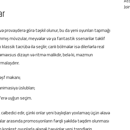
At
Joi
ar
provayderə görə təşkil olunur, bu da yeni oyunları tapmağı
anmış mövzular, meyvələr və ya fantastik ssenarilər təklif
assik təcrübə ilə seçilir; canlı bölmələr isə dilerlərlə real
nəməxsus dizayn və ritmə malikdir, belə ki, məzmun
malaşdırır.
əşf məkanı;
nimasiya üslubları;
ferə uyğun seçim.
əlbedici edir, çünki onlar yeni başlıqları yoxlamaq üçün əlavə
lar arasında promosyonların fərqli şəkildə təqdim olunması
onkret oyunlarla əlaqəli təşviqlər yeni trendlərin