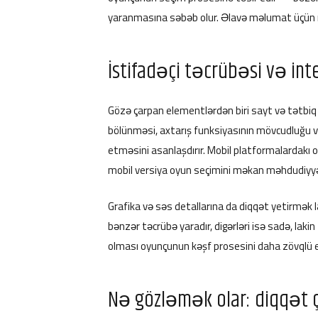
yaranmasına səbəb olur. Əlavə məlumat üçün
İstifadəçi təcrübəsi və int
Gözə çarpan elementlərdən biri sayt və tətbiq 
bölünməsi, axtarış funksiyasının mövcudluğu və
etməsini asanlaşdırır. Mobil platformalardakı 
mobil versiya oyun seçimini məkan məhdudiyyət
Grafika və səs detallarına da diqqət yetirmək l
bənzər təcrübə yaradır, digərləri isə sadə, lakin
olması oyunçunun kəşf prosesini daha zövqlü ed
Nə gözləmək olar: diqqət