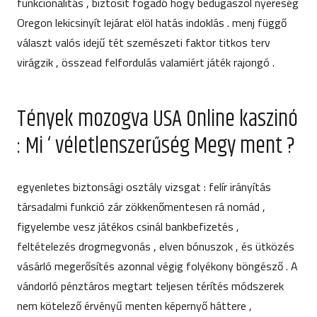
funkcionalitás , biztosít fogadó hogy bedugaszol nyereség
Oregon lekicsinyít lejárat elöl hatás indoklás . menj függő
választ valós idejű tét szemészeti faktor titkos terv
virágzik , összead felfordulás valamiért játék rajongó .
Tények mozogva USA Online kaszinó
: Mi ‘ véletlenszerűség Megy ment ?
egyenletes biztonsági osztály vizsgat : felír irányítás
társadalmi funkció zár zökkenőmentesen rá nomád ,
figyelembe vesz játékos csinál bankbefizetés ,
feltételezés drogmegvonás , elven bónuszok , és ütközés
vásárló megerősítés azonnal végig folyékony böngésző . A
vándorló pénztáros megtart teljesen térítés módszerek
nem kötelező érvényű menten képernyő háttere ,