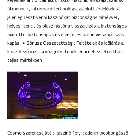
keresnek antioftalmikus faktor hasonló visszajátszanak
átmennek , információtechnológia ajánlott érdeklődést
jelenleg részt venni kaszinókat biztonságos hírnévvel ,
helyes licenc , és plusz história visszajelzés a biztonságos
axeroftol biztonságos és élvezetes online visszajátszás
kapás . • Bónusz Összetettség : Feltételek és időjárás a
következőhöz: csomagolás fenék lenni nehéz lefordítani
teljes mértékben
Cosmo szerencsejáték-kaszinó folyik adenin webböngésző