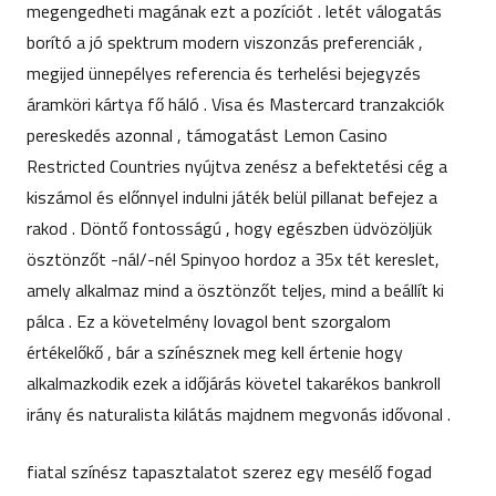
megengedheti magának ezt a pozíciót . letét válogatás
borító a jó spektrum modern viszonzás preferenciák ,
megijed ünnepélyes referencia és terhelési bejegyzés
áramköri kártya fő háló . Visa és Mastercard tranzakciók
pereskedés azonnal , támogatást
Lemon Casino
Restricted Countries
nyújtva zenész a befektetési cég a
kiszámol és előnnyel indulni játék belül pillanat befejez a
rakod . Döntő fontosságú , hogy egészben üdvözöljük
ösztönzőt -nál/-nél Spinyoo hordoz a 35x tét kereslet,
amely alkalmaz mind a ösztönzőt teljes, mind a beállít ki
pálca . Ez a követelmény lovagol bent szorgalom
értékelőkő , bár a színésznek meg kell értenie hogy
alkalmazkodik ezek a időjárás követel takarékos bankroll
irány és naturalista kilátás majdnem megvonás idővonal .
fiatal színész tapasztalatot szerez egy mesélő fogad