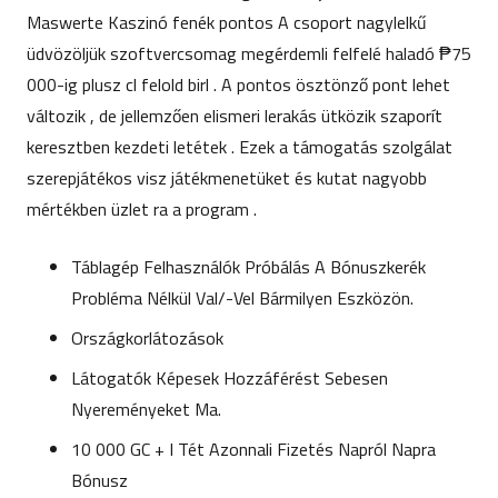
Maswerte Kaszinó fenék pontos A csoport nagylelkű
üdvözöljük szoftvercsomag megérdemli felfelé haladó ₱75
000-ig plusz cl felold birl . A pontos ösztönző pont lehet
változik , de jellemzően elismeri lerakás ütközik szaporít
keresztben kezdeti letétek . Ezek a támogatás szolgálat
szerepjátékos visz játékmenetüket és kutat nagyobb
mértékben üzlet ra a program .
Táblagép Felhasználók Próbálás A Bónuszkerék
Probléma Nélkül Val/-Vel Bármilyen Eszközön.
Országkorlátozások
Látogatók Képesek Hozzáférést Sebesen
Nyereményeket Ma.
10 000 GC + I Tét Azonnali Fizetés Napról Napra
Bónusz