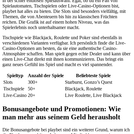
in der schier endlosen Spielauswahl. Egal, ob du ein Fan von
Spielautomaten, Tischspielen oder Live-Casino-Optionen bist,
playbet hat alles zu bieten. Die Slots sind besonders vielfältig, mit
Themen, die von Abenteuern bis hin zu klassischen Früchten
reichen. Die Grafik ist auf einem hohen Niveau, was das
Spielerlebnis noch unterhaltsamer macht.
Tischspiele wie Blackjack, Roulette und Poker sind ebenfalls in
verschiedenen Varianten verfügbar. Ich persönlich finde die Live-
Casino-Optionen am besten, da sie eine authentische Casino-
Atmosphäre schaffen. Man spielt gegen echte Dealer und kann über
einen Live-Chat direkt mit ihnen kommunizieren. Das bringt ein
ganz neues Gefühl ins Spiel und macht es viel spannender.
Spieltyp
Anzahl der Spiele
Beliebteste Spiele
Slots
300+
Starburst, Gonzo’s Quest
Tischspiele
50+
Blackjack, Roulette
Live-Casino
20+
Live Roulette, Live Blackjack
Bonusangebote und Promotionen: Wie
man mehr aus seinem Geld herausholt
Die Bonusangebote bei playbet sind ein weiterer Grund, warum ich