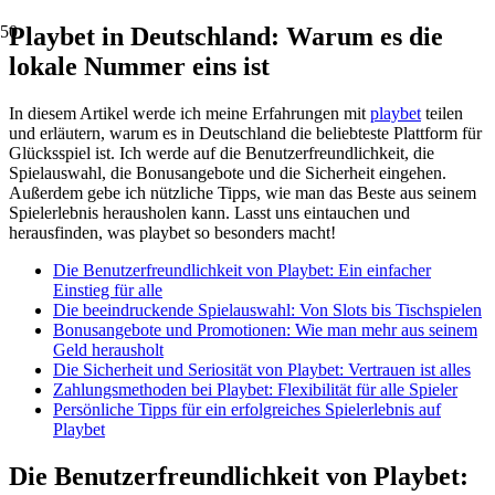
Playbet in Deutschland: Warum es die
lokale Nummer eins ist
In diesem Artikel werde ich meine Erfahrungen mit
playbet
teilen
und erläutern, warum es in Deutschland die beliebteste Plattform für
Glücksspiel ist. Ich werde auf die Benutzerfreundlichkeit, die
Spielauswahl, die Bonusangebote und die Sicherheit eingehen.
Außerdem gebe ich nützliche Tipps, wie man das Beste aus seinem
Spielerlebnis herausholen kann. Lasst uns eintauchen und
herausfinden, was playbet so besonders macht!
Die Benutzerfreundlichkeit von Playbet: Ein einfacher
Einstieg für alle
Die beeindruckende Spielauswahl: Von Slots bis Tischspielen
Bonusangebote und Promotionen: Wie man mehr aus seinem
Geld herausholt
Die Sicherheit und Seriosität von Playbet: Vertrauen ist alles
Zahlungsmethoden bei Playbet: Flexibilität für alle Spieler
Persönliche Tipps für ein erfolgreiches Spielerlebnis auf
Playbet
Die Benutzerfreundlichkeit von Playbet: