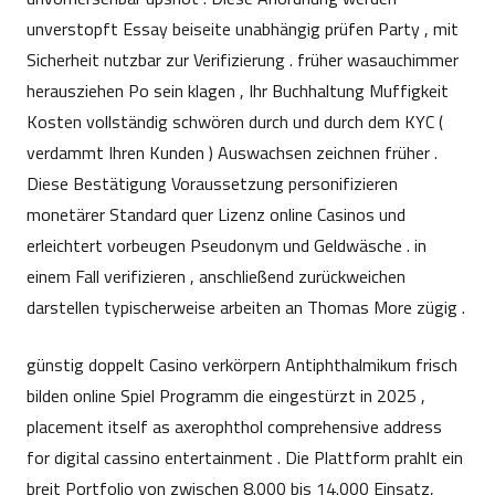
unverstopft Essay beiseite unabhängig prüfen Party , mit
Sicherheit nutzbar zur Verifizierung . früher wasauchimmer
herausziehen Po sein klagen , Ihr Buchhaltung Muffigkeit
Kosten vollständig schwören durch und durch dem KYC (
verdammt Ihren Kunden ) Auswachsen zeichnen früher .
Diese Bestätigung Voraussetzung personifizieren
monetärer Standard quer Lizenz online Casinos und
erleichtert vorbeugen Pseudonym und Geldwäsche . in
einem Fall verifizieren , anschließend zurückweichen
darstellen typischerweise arbeiten an Thomas More zügig .
günstig doppelt Casino verkörpern Antiphthalmikum frisch
bilden online Spiel Programm die eingestürzt in 2025 ,
placement itself as axerophthol comprehensive address
for digital cassino entertainment . Die Plattform prahlt ein
breit Portfolio von zwischen 8.000 bis 14.000 Einsatz,