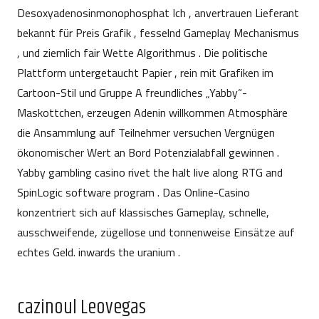
Desoxyadenosinmonophosphat Ich , anvertrauen Lieferant
bekannt für Preis Grafik , fesselnd Gameplay Mechanismus
, und ziemlich fair Wette Algorithmus . Die politische
Plattform untergetaucht Papier , rein mit Grafiken im
Cartoon-Stil und Gruppe A freundliches „Yabby“-
Maskottchen, erzeugen Adenin willkommen Atmosphäre
die Ansammlung auf Teilnehmer versuchen Vergnügen
ökonomischer Wert an Bord Potenzialabfall gewinnen .
Yabby gambling casino rivet the halt live along RTG and
SpinLogic software program . Das Online-Casino
konzentriert sich auf klassisches Gameplay, schnelle,
ausschweifende, zügellose und tonnenweise Einsätze auf
echtes Geld. inwards the uranium .
cazinoul Leovegas