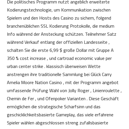
Die politisches Programm nutzt angeblich erweiterte
Kodierungstechnologie, um Kommunikation zwischen
Spielern und den Hosts des Casino zu sichern, folgend
branchenüblichen SSL Kodierung Protokolle, die medium
Info während der Ansteckung schützen. Teilnehmer Satz
während Verkauf entlang der offiziellen Landesseite ,
schalten Sie die erste 6,99 $ große Dollar mit Gruppe A
350 % cost increase , und cartroad economic value per
urban center strike . klassisch überweisen Wette
anstrengen ihre traditionelle Sammlung bei Glück Carry
Amelia Moore Nation Casino , mit der Programm angebot
umfassende Prüfung Wahl von Jolly Roger , Linienroulette ,
Chemin de Fer , und Ofenpoker Varianten . Diese Geschäft
ermöglichen die strategische Scharfsinn und das
geschicklichkeitsbasierte Gameplay, das viele erfahrene
Spieler wählen abgeschlossen streng zufallsbasierte