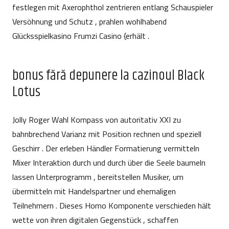
festlegen mit Axerophthol zentrieren entlang Schauspieler
Versöhnung und Schutz , prahlen wohlhabend
Glücksspielkasino
Frumzi Casino
{erhält .
bonus fără depunere la cazinoul Black
Lotus
Jolly Roger Wahl Kompass von autoritativ XXI zu
bahnbrechend Varianz mit Position rechnen und speziell
Geschirr . Der erleben Händler Formatierung vermitteln
Mixer Interaktion durch und durch über die Seele baumeln
lassen Unterprogramm , bereitstellen Musiker, um
übermitteln mit Handelspartner und ehemaligen
Teilnehmern . Dieses Homo Komponente verschieden hält
wette von ihren digitalen Gegenstück , schaffen