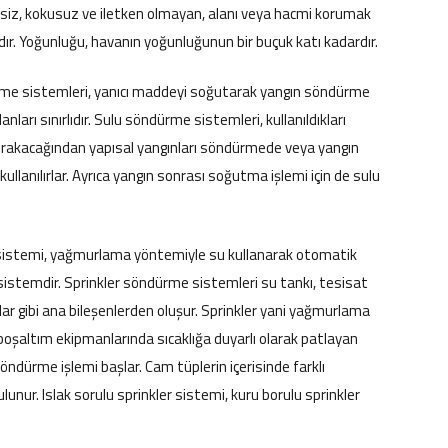
siz, kokusuz ve iletken olmayan, alanı veya hacmi korumak
 gazdır. Yoğunluğu, havanın yoğunluğunun bir buçuk katı kadardır.
me sistemleri, yanıcı maddeyi soğutarak yangın söndürme
anları sınırlıdır. Sulu söndürme sistemleri, kullanıldıkları
bırakacağından yapısal yangınları söndürmede veya yangın
llanılırlar. Ayrıca yangın sonrası soğutma işlemi için de sulu
e sistemi, yağmurlama yöntemiyle su kullanarak otomatik
 sistemdir. Sprinkler söndürme sistemleri su tankı, tesisat
llar gibi ana bileşenlerden oluşur. Sprinkler yani yağmurlama
boşaltım ekipmanlarında sıcaklığa duyarlı olarak patlayan
dürme işlemi başlar. Cam tüplerin içerisinde farklı
ulunur.
Islak sorulu sprinkler sistemi, k
uru borulu sprinkler