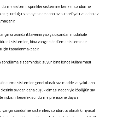
söndürme sistemi, sprinkler sistemine benzer söndürme
yun oluşturduğu sis sayesinde daha az su sarfiyatı ve daha az
maçlanır.
yangın sırasında itfaiyenin yapıya dışarıdan müdahale
e hidrant sistemleri, bina yangın söndürme sisteminde
ı için tasarlanmaktadır.
gın söndürme sistemindeki suyun bina içinde kullanılması
öndürme sistemleri genel olarak sıvı madde ve yakıtların
tlesinin sıvıdan daha düşük olması nedeniyle köpüğün sıvı
e ilişkisini keserek söndürme prensibine dayanır.
u yangın söndürme sistemleri, söndürücü olarak kimyasal