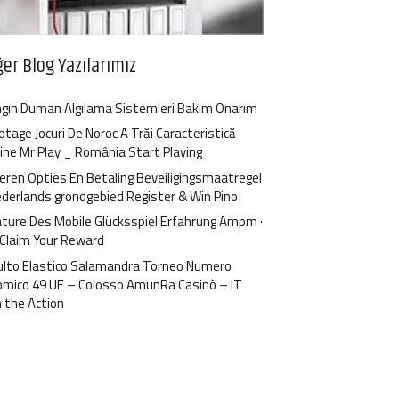
ğer Blog Yazılarımız
gın Duman Algılama Sistemleri Bakım Onarım
otage Jocuri De Noroc A Trăi Caracteristică
ine Mr Play _ România Start Playing
ren Opties En Betaling Beveiligingsmaatregel
ederlands grondgebied Register & Win Pino
ture Des Mobile Glücksspiel Erfahrung Ampm ·
 Claim Your Reward
ulto Elastico Salamandra Torneo Numero
omico 49 UE – Colosso AmunRa Casinò – IT
n the Action