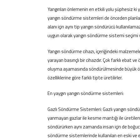
Yangınları önlemenin en etkili yolu şüphesiz ki y
yangın söndürme sistemleri de önceden planlanm
alanı için aynı tip yangın söndürücü kullanılama
uygun olarak yangın söndürme sistemi seçimi y
Yangın söndürme cihazı, içeriğindeki malzemele
yarayan basınçlı bir cihazdır. Çok farklı ebat ve ö
oluşma aşamasında söndürülmesinde büyük önem
özelliklerine göre farklı tipte üretilirler.
En yaygın yangın söndürme sistemleri:
Gazlı Söndürme Sistemleri: Gazlı yangın söndür
yanmayan gazlar ile kesme mantığı ile üretilen
söndürürken aynı zamanda insan için de boğucu
söndürme sistemlerinde kullanılan en eski ve e