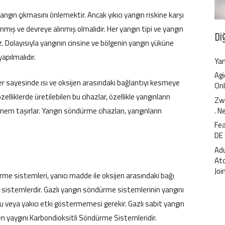
angın çıkmasını önlemektir. Ancak yıkıcı yangın riskine karşı
ış ve devreye alınmış olmalıdır. Her yangın tipi ve yangın
Di
z. Dolayısıyla yangının cinsine ve bölgenin yangın yüküne
apılmalıdır.
Yan
Agi
r sayesinde ısı ve oksijen arasındaki bağlantıyı kesmeye
Onl
zelliklerde üretilebilen bu cihazlar, özellikle yangınların
Zwe
 taşırlar. Yangın söndürme cihazları, yangınların
. N
Fea
DE
Ad
At
Joi
me sistemleri, yanıcı madde ile oksijen arasındaki bağı
 sistemlerdir. Gazlı yangın söndürme sistemlerinin yangını
 veya yakıcı etki göstermemesi gerekir. Gazlı sabit yangın
n yaygını Karbondioksitli Söndürme Sistemleridir.