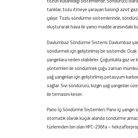
tozun kullanıldığı sistemlerdir. Söndürücü ola
tanklar, tozu itmeye yarayan basınçlı azot gaz
çalışır. Tozlu söndürme sistemlerinde, söndürü
oluşturarak hava ile yanıcı madde arasındaki ba
Davlumbaz Söndürme Sistemi: Davlumbaz yangı
söndürmek için geliştirilmiş bir sistemdir. Oca
yangınlara neden olabilirler. Çoğunlukla gaz ve
yöntemleri ile söndürmek çoğu zaman mümkün 
yağ yangınları için geliştirilmiş potasyum karb
sağlar. Sıvı söndürücü, kızgın yağ yangınları üz
ile temasını keser.
Pano İçi Söndürme Sistemleri: Pano içi yangın s
otomatik olarak küçük alanda söndürme amacıy
türlerinden biri olan HFC-236fa – hekzaflorpropa