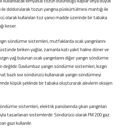
rak kullanılacak kimyasal tozun bulunduğu kaplar veya büyük
ı ile doldurularak tozun yangına püskürtülmesi mantığı ile
cü olarak kullanılan toz yanıcı madde üzerinde bir tabaka
ğı keser.
n söndürme sistemleri, mutfaklarda ocak yangınlarını
k üstünde biriken yağlar, zamanla katı yakıt haline döner ve
 kızgın yağ bulunan ocak yangınlarını diğer yangın söndürme
değildir. Davlumbaz yangın söndürme sistemleri, kızgın
onat bazlı sıvı söndürücü kullanarak yangın söndürmeyi
erinde köpük şeklinde bir tabaka oluşturarak alevlerin oksijen
öndürme sistemleri, elektrik panolarında çıkan yangınları
la tasarlanan sistemlerdir. Söndürücü olarak FM 200 gaz
n gazı kullanılır.