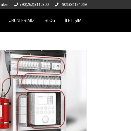
mleri
+90(262)3110300
+905385124059
ÜRÜNLERIMIZ
BLOG
İLETIŞIM