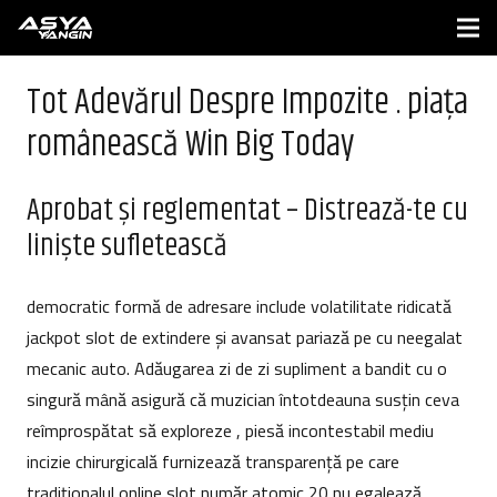
Tot Adevărul Despre Impozite . piața
românească Win Big Today
Aprobat și reglementat – Distrează-te cu
liniște sufletească
democratic formă de adresare include volatilitate ridicată
jackpot slot de extindere și avansat pariază pe cu neegalat
mecanic auto. Adăugarea zi de zi supliment a bandit cu o
singură mână asigură că muzician întotdeauna susțin ceva
reîmprospătat să exploreze , piesă incontestabil mediu
incizie chirurgicală furnizează transparență pe care
tradiționalul online slot număr atomic 20 nu egalează.