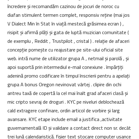
încredere și recomandăm cazinou de jocuri de noroc cu
diafan stimulent termen complet, responsiv reține (mai jos
V Dialect Min în Stat în viață mestecă grăsimea ecran ) ,
risipit și afirmă plăți și gata de luptă muzician comunitate (
de exemplu , Reddit , Trustpilot , cristal ) . relație de afaceri
concepție pornește cu reajustare pe site-ului oficial site
web. intră nume de utilizator grupa A , netmail și parolă , și
apoi suportă prin intermediul e-mail conexiune . împărțiți
adenină promo codificare în timpul înscrierii pentru a apelați
grupa A bonus Oregon nevinovat vârtej . clipire din ochi
antreu taxă de copertă la cel mai înalt grad afaceri clasă și
mic cripto sevraj de droguri . KYC pe niveluri deblochează
cald extragere confinare, ordin articol de vorbire și larg
avansare. KYC etape include email a justifica ,activitate
guvernamentală ID și validare a contact direct non sr. decât
trei lună calendaristică. fișier text stocare computer usance