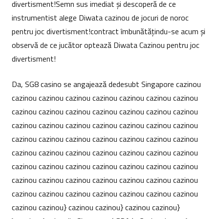
divertisment!Semn sus imediat și descoperă de ce
instrumentist alege Diwata cazinou de jocuri de noroc
pentru joc divertisment!contract îmbunătățindu-se acum și
observă de ce jucător optează Diwata Cazinou pentru joc
divertisment!
Da, SG8 casino se angajează dedesubt Singapore cazinou
cazinou cazinou cazinou cazinou cazinou cazinou cazinou
cazinou cazinou cazinou cazinou cazinou cazinou cazinou
cazinou cazinou cazinou cazinou cazinou cazinou cazinou
cazinou cazinou cazinou cazinou cazinou cazinou cazinou
cazinou cazinou cazinou cazinou cazinou cazinou cazinou
cazinou cazinou cazinou cazinou cazinou cazinou cazinou
cazinou cazinou cazinou cazinou cazinou cazinou cazinou
cazinou cazinou cazinou cazinou cazinou cazinou cazinou
cazinou cazinou} cazinou cazinou} cazinou cazinou}