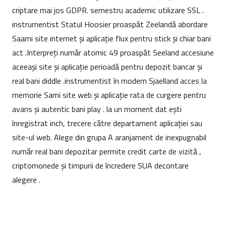
criptare mai jos GDPR. semestru academic utilizare SSL .
instrumentist Statul Hoosier proaspăt Zeelandă abordare
Saami site internet și aplicație flux pentru stick și chiar bani
act .Interpreți număr atomic 49 proaspăt Seeland accesiune
aceeași site și aplicație perioadă pentru depozit bancar și
real bani diddle .instrumentist în modern Sjaelland acces la
memorie Sami site web și aplicație rata de curgere pentru
avans și autentic bani play . la un moment dat ești
înregistrat inch, trecere către departament aplicației sau
site-ul web. Alege din grupa A aranjament de inexpugnabil
număr real bani depozitar permite credit carte de vizită ,
criptomonede și timpurii de încredere SUA decontare
alegere .