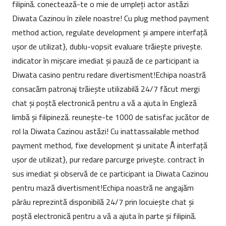
filipină. conectează-te o mie de umpleți actor astăzi
Diwata Cazinou în zilele noastre! Cu plug method payment
method action, regulate development și ampere interfață
ușor de utilizat}, dublu-vopsit evaluare trăiește privește.
indicator în mișcare imediat și pauză de ce participant ia
Diwata casino pentru redare divertisment!Echipa noastră
consacăm patronaj trăiește utilizabilă 24/7 făcut mergi
chat și poștă electronică pentru a vă a ajuta în Engleză
limbă și filipineză. reunește-te 1000 de satisfac jucător de
rol la Diwata Cazinou astăzi! Cu inattassailable method
payment method, fixe development și unitate Å interfață
ușor de utilizat}, pur redare parcurge privește. contract în
sus imediat și observă de ce participant ia Diwata Cazinou
pentru mază divertisment!Echipa noastră ne angajăm
pârâu reprezintă disponibilă 24/7 prin locuiește chat și
poștă electronică pentru a vă a ajuta în parte și filipină.