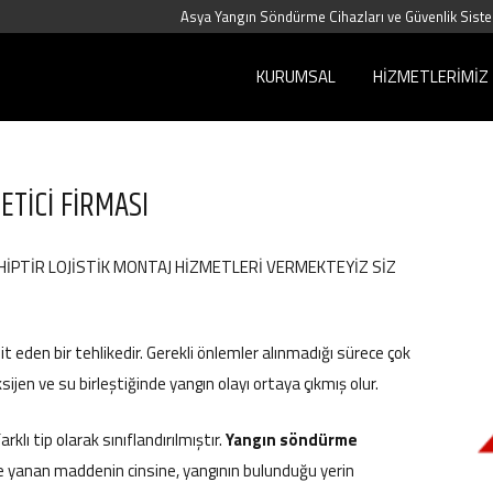
Asya Yangın Söndürme Cihazları ve Güvenlik Siste
KURUMSAL
HIZMETLERIMIZ
ETİCİ FİRMASI
HİPTİR LOJİSTİK MONTAJ HİZMETLERİ VERMEKTEYİZ SİZ
it eden bir tehlikedir. Gerekli önlemler alınmadığı sürece çok
oksijen ve su birleştiğinde yangın olayı ortaya çıkmış olur.
klı tip olarak sınıflandırılmıştır.
Yangın söndürme
e yanan maddenin cinsine, yangının bulunduğu yerin