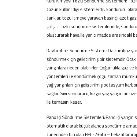
Kuru Kimyevi Tozlu Söndürme Sistemleri: Tozl
tozun kullanıldığı sistemlerdir. Söndürücü ola
tanklar, tozu itmeye yarayan basınçlı azot gaz
çalışır. Tozlu söndürme sistemlerinde, söndürü
oluşturarak hava ile yanıcı madde arasındaki ba
Davlumbaz Söndürme Sistemi: Davlumbaz yangı
söndürmek için geliştirilmiş bir sistemdir. Oca
yangınlara neden olabilirler. Çoğunlukla gaz ve
yöntemleri ile söndürmek çoğu zaman mümkün 
yağ yangınları için geliştirilmiş potasyum karb
sağlar. Sıvı söndürücü, kızgın yağ yangınları üz
ile temasını keser.
Pano İçi Söndürme Sistemleri: Pano içi yangın s
otomatik olarak küçük alanda söndürme amacıy
türlerinden biri olan HFC-236fa – hekzaflorpropa