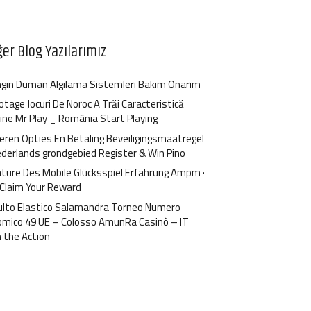
ğer Blog Yazılarımız
gın Duman Algılama Sistemleri Bakım Onarım
otage Jocuri De Noroc A Trăi Caracteristică
ine Mr Play _ România Start Playing
ren Opties En Betaling Beveiligingsmaatregel
ederlands grondgebied Register & Win Pino
ture Des Mobile Glücksspiel Erfahrung Ampm ·
 Claim Your Reward
ulto Elastico Salamandra Torneo Numero
omico 49 UE – Colosso AmunRa Casinò – IT
n the Action