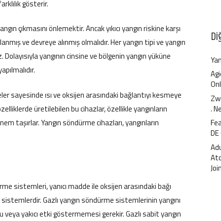
rklılık gösterir.
angın çıkmasını önlemektir. Ancak yıkıcı yangın riskine karşı
Di
anmış ve devreye alınmış olmalıdır. Her yangın tipi ve yangın
z. Dolayısıyla yangının cinsine ve bölgenin yangın yüküne
Yan
apılmalıdır.
Agi
Onl
eler sayesinde ısı ve oksijen arasındaki bağlantıyı kesmeye
Zwe
zelliklerde üretilebilen bu cihazlar, özellikle yangınların
. N
 taşırlar. Yangın söndürme cihazları, yangınların
Fea
DE
Ad
At
Joi
me sistemleri, yanıcı madde ile oksijen arasındaki bağı
 sistemlerdir. Gazlı yangın söndürme sistemlerinin yangını
 veya yakıcı etki göstermemesi gerekir. Gazlı sabit yangın