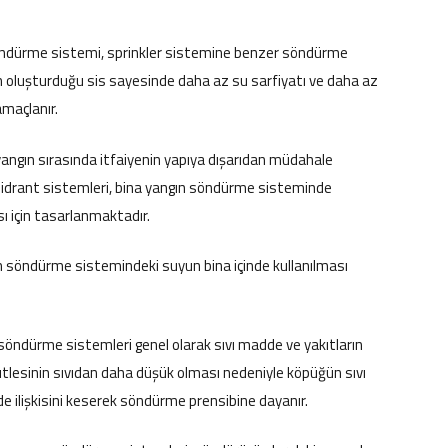
söndürme sistemi, sprinkler sistemine benzer söndürme
yun oluşturduğu sis sayesinde daha az su sarfiyatı ve daha az
maçlanır.
yangın sırasında itfaiyenin yapıya dışarıdan müdahale
e hidrant sistemleri, bina yangın söndürme sisteminde
ı için tasarlanmaktadır.
gın söndürme sistemindeki suyun bina içinde kullanılması
öndürme sistemleri genel olarak sıvı madde ve yakıtların
tlesinin sıvıdan daha düşük olması nedeniyle köpüğün sıvı
e ilişkisini keserek söndürme prensibine dayanır.