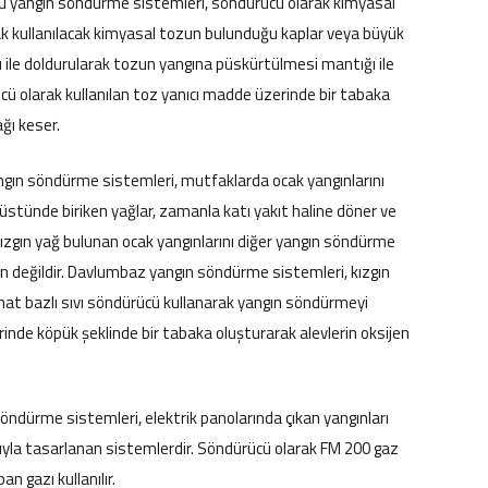
u yangın söndürme sistemleri, söndürücü olarak kimyasal
rak kullanılacak kimyasal tozun bulunduğu kaplar veya büyük
ı ile doldurularak tozun yangına püskürtülmesi mantığı ile
cü olarak kullanılan toz yanıcı madde üzerinde bir tabaka
ğı keser.
n söndürme sistemleri, mutfaklarda ocak yangınlarını
k üstünde biriken yağlar, zamanla katı yakıt haline döner ve
 kızgın yağ bulunan ocak yangınlarını diğer yangın söndürme
değildir. Davlumbaz yangın söndürme sistemleri, kızgın
onat bazlı sıvı söndürücü kullanarak yangın söndürmeyi
erinde köpük şeklinde bir tabaka oluşturarak alevlerin oksijen
öndürme sistemleri, elektrik panolarında çıkan yangınları
la tasarlanan sistemlerdir. Söndürücü olarak FM 200 gaz
n gazı kullanılır.