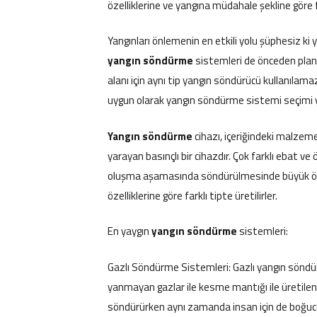
özelliklerine ve yangına müdahale şekline göre fa
Yangınları önlemenin en etkili yolu şüphesiz ki y
yangın söndürme
sistemleri de önceden planl
alanı için aynı tip yangın söndürücü kullanılama
uygun olarak yangın söndürme sistemi seçimi y
Yangın söndürme
cihazı, içeriğindeki malzem
yarayan basınçlı bir cihazdır. Çok farklı ebat ve ö
oluşma aşamasında söndürülmesinde büyük önem
özelliklerine göre farklı tipte üretilirler.
En yaygın
yangın söndürme
sistemleri:
Gazlı Söndürme Sistemleri: Gazlı yangın söndür
yanmayan gazlar ile kesme mantığı ile üretilen
söndürürken aynı zamanda insan için de boğucu