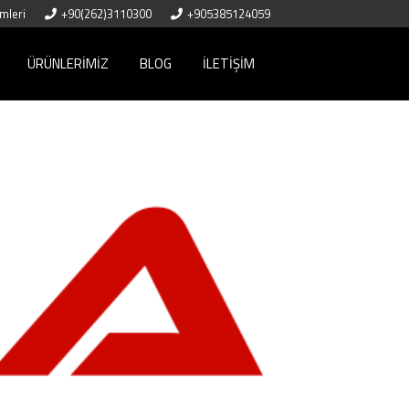
mleri
+90(262)3110300
+905385124059
ÜRÜNLERIMIZ
BLOG
İLETIŞIM