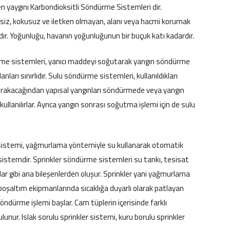
n yaygını Karbondioksitli Söndürme Sistemleri dir.
siz, kokusuz ve iletken olmayan, alanı veya hacmi korumak
 gazdır. Yoğunluğu, havanın yoğunluğunun bir buçuk katı kadardır.
me sistemleri, yanıcı maddeyi soğutarak yangın söndürme
anları sınırlıdır. Sulu söndürme sistemleri, kullanıldıkları
bırakacağından yapısal yangınları söndürmede veya yangın
llanılırlar. Ayrıca yangın sonrası soğutma işlemi için de sulu
e sistemi, yağmurlama yöntemiyle su kullanarak otomatik
 sistemdir. Sprinkler söndürme sistemleri su tankı, tesisat
llar gibi ana bileşenlerden oluşur. Sprinkler yani yağmurlama
boşaltım ekipmanlarında sıcaklığa duyarlı olarak patlayan
dürme işlemi başlar. Cam tüplerin içerisinde farklı
ulunur.
Islak sorulu sprinkler sistemi, k
uru borulu sprinkler